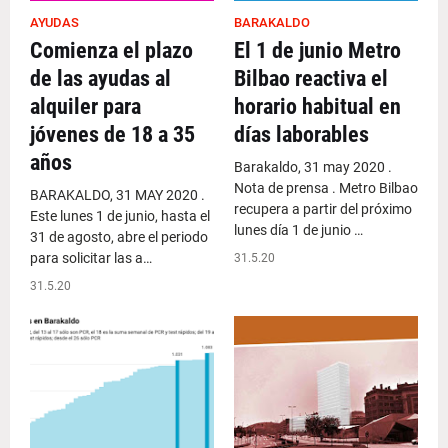
AYUDAS
BARAKALDO
Comienza el plazo
El 1 de junio Metro
de las ayudas al
Bilbao reactiva el
alquiler para
horario habitual en
jóvenes de 18 a 35
días laborables
años
Barakaldo, 31 may 2020 .
Nota de prensa . Metro Bilbao
BARAKALDO, 31 MAY 2020 .
recupera a partir del próximo
Este lunes 1 de junio, hasta el
lunes día 1 de junio …
31 de agosto, abre el periodo
para solicitar las a…
31.5.20
31.5.20