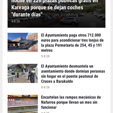
noche en 220 plazas públicas gratis en
Kareaga porque se dejan coches
"durante días"
4.8.26
El Ayuntamiento paga otros 712.000
euros para acondicionar tres lonjas de
la plaza Pormetxeta de 254, 45 y 191
metros
5.8.26
El Ayuntamiento desmantela un
asentamiento donde dormían personas
sin hogar en el puente peatonal de
Cruces a Barakaldo
6.8.26
Encartelan las rampas mecánicas de
Nafarroa porque llevan un mes sin
funcionar