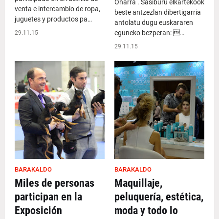
Oharra . Sasiburu elkartekook
venta e intercambio de ropa,
beste antzezlan dibertigarria
juguetes y productos pa…
antolatu dugu euskararen
eguneko bezperan: …
29.11.15
29.11.15
BARAKALDO
BARAKALDO
Miles de personas
Maquillaje,
participan en la
peluquería, estética,
Exposición
moda y todo lo