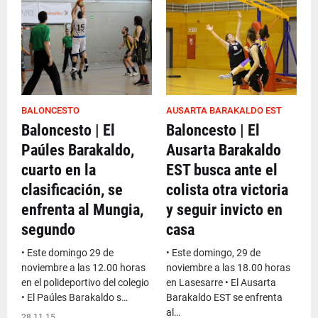
BALONCESTO
AUSARTA BARAKALDO EST
Baloncesto | El
Baloncesto | El
Paúles Barakaldo,
Ausarta Barakaldo
cuarto en la
EST busca ante el
clasificación, se
colista otra victoria
enfrenta al Mungia,
y seguir invicto en
segundo
casa
• Este domingo 29 de
• Este domingo, 29 de
noviembre a las 12.00 horas
noviembre a las 18.00 horas
en el polideportivo del colegio
en Lasesarre • El Ausarta
• El Paúles Barakaldo s…
Barakaldo EST se enfrenta
al…
28.11.15