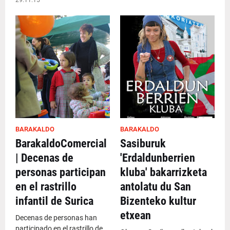
29.11.15
BARAKALDO
BARAKALDO
BarakaldoComercial
Sasiburuk
| Decenas de
'Erdaldunberrien
personas participan
kluba' bakarrizketa
en el rastrillo
antolatu du San
infantil de Surica
Bizenteko kultur
etxean
Decenas de personas han
participado en el rastrillo de