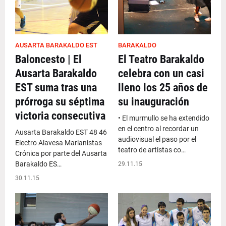
AUSARTA BARAKALDO EST
BARAKALDO
Baloncesto | El
El Teatro Barakaldo
Ausarta Barakaldo
celebra con un casi
EST suma tras una
lleno los 25 años de
prórroga su séptima
su inauguración
victoria consecutiva
• El murmullo se ha extendido
en el centro al recordar un
Ausarta Barakaldo EST 48 46
audiovisual el paso por el
Electro Alavesa Marianistas
teatro de artistas co…
Crónica por parte del Ausarta
Barakaldo ES…
29.11.15
30.11.15