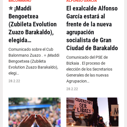
BALONMANO
ALFONSO GARCÍA
⭐️ ¡Maddi
El exalcalde Alfonso
Bengoetxea
García estará al
(Zubileta Evolution
frente de la nueva
Zuazo Barakaldo),
agrupación
elegida…
socialista de Gran
Ciudad de Barakaldo
Comunicado sobre el Cub
Balonmano Zuazo . ⭐️ ¡Maddi
Comunicado del PSE de
Bengoetxea (Zubileta
Bizkaia . El proceso de
Evolution Zuazo Barakaldo),
elección de los Secretarios
elegi…
Generales de las nuevas
Agrupacion…
28.2.22
28.2.22