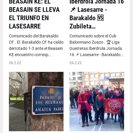
BEASAIN KE: EL
Iberdrola Jornada 16
BEASAIN SE LLEVA
📌 Lasesarre -
EL TRIUNFO EN
Barakaldo 🆚️
LASESARRE
Zubileta…
Comunicado del Barakaldo
Comunicado sobre el Cub
CF . El Barakaldo CF ha caído
Balonmano Zuazo . 🏆 Liga
derrotado 1-3 ante el Beasain
Guerreras Iberdrola Jornada
KE encuentro corresp…
16 📌 Lasesarre - Barakaldo…
26.2.22
26.2.22