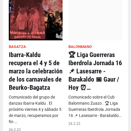
BAGATZA
BALONMANO
Ibarra-Kaldu
🏆 Liga Guerreras
recupera el 4 y 5 de
Iberdrola Jornada 16
marzo la celebración
📌 Lasesarre -
de los carnavales de
Barakaldo 📅 Gaur /
Beurko-Bagatza
Hoy ⏰…
Comunicado del grupo de
Comunicado sobre el Cub
danzas Ibarra-Kaldu . El
Balonmano Zuazo . 🏆 Liga
próximo viernes 4 y sábado 5
Guerreras Iberdrola Jornada
de marzo, recuperamos por
16 📌 Lasesarre - Barakaldo…
fin …
26.2.22
26.2.22