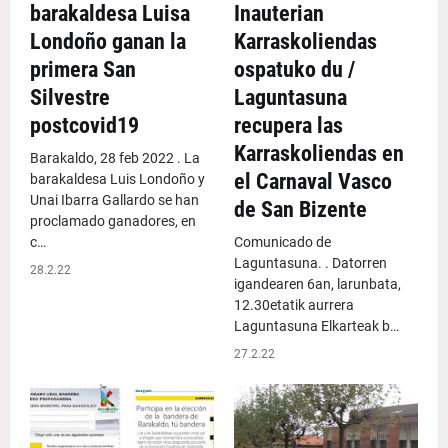
barakaldesa Luisa
Inauterian
Londoño ganan la
Karraskoliendas
primera San
ospatuko du /
Silvestre
Laguntasuna
postcovid19
recupera las
Karraskoliendas en
Barakaldo, 28 feb 2022 . La
el Carnaval Vasco
barakaldesa Luis Londoño y
Unai Ibarra Gallardo se han
de San Bizente
proclamado ganadores, en
c…
Comunicado de
Laguntasuna. . Datorren
28.2.22
igandearen 6an, larunbata,
12.30etatik aurrera
Laguntasuna Elkarteak b…
27.2.22