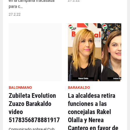
en la campaña fracasada
27.2.22
para c…
27.2.22
BALONMANO
BARAKALDO
Zubileta Evolution
La alcaldesa retira
Zuazo Barakaldo
funciones a las
video
concejalas Rakel
5178356878881917
Olalla y Nerea
Cantero en favor de
Comunicado sobre el Cub