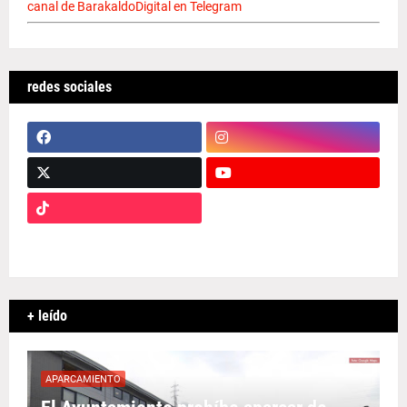
canal de BarakaldoDigital en Telegram
redes sociales
+ leído
APARCAMIENTO