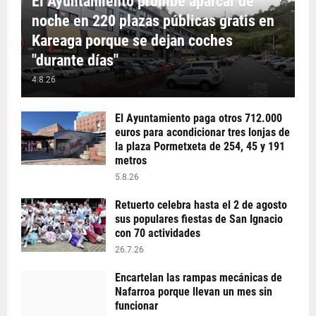
El Ayuntamiento prohíbe aparcar de
noche en 220 plazas públicas gratis en
Kareaga porque se dejan coches
"durante días"
4.8.26
El Ayuntamiento paga otros 712.000
euros para acondicionar tres lonjas de
la plaza Pormetxeta de 254, 45 y 191
metros
5.8.26
Retuerto celebra hasta el 2 de agosto
sus populares fiestas de San Ignacio
con 70 actividades
26.7.26
Encartelan las rampas mecánicas de
Nafarroa porque llevan un mes sin
funcionar