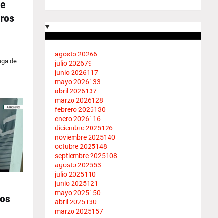
de
eros
agosto 2026
6
uga de
julio 2026
79
junio 2026
117
mayo 2026
133
abril 2026
137
marzo 2026
128
febrero 2026
130
enero 2026
116
diciembre 2025
126
noviembre 2025
140
octubre 2025
148
septiembre 2025
108
agosto 2025
53
julio 2025
110
junio 2025
121
mayo 2025
150
bos
abril 2025
130
marzo 2025
157