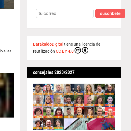
suscríbete
BarakaldoDigital
tiene una licencia de
o a las
reutilización
CC BY 4.0
concejales 2023/2027