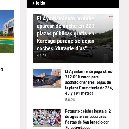
+ leído
APARCAMIENTO
El Ayuntamiento prohíbe
aparcar de noche en 220
plazas públicas gratis en
Kareaga porque se dejan
coches "durante días"
4.8.26
io
El Ayuntamiento paga otros
712.000 euros para
acondicionar tres lonjas de
la plaza Pormetxeta de 254,
45 y 191 metros
5.8.26
Retuerto celebra hasta el 2
de agosto sus populares
fiestas de San Ignacio con
70 actividades