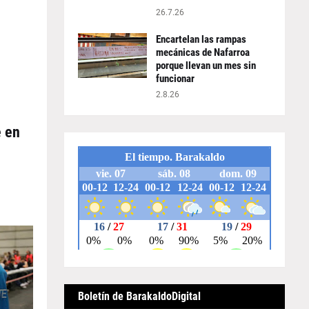
26.7.26
Encartelan las rampas
mecánicas de Nafarroa
porque llevan un mes sin
funcionar
2.8.26
e en
Boletín de BarakaldoDigital