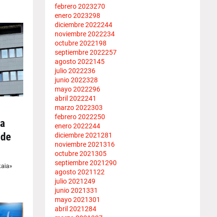
febrero 2023
270
enero 2023
298
diciembre 2022
244
noviembre 2022
234
octubre 2022
198
septiembre 2022
257
agosto 2022
145
julio 2022
236
junio 2022
328
mayo 2022
296
abril 2022
241
marzo 2022
303
febrero 2022
250
na
enero 2022
244
 de
diciembre 2021
281
noviembre 2021
316
octubre 2021
305
septiembre 2021
290
kaia»
agosto 2021
122
julio 2021
249
junio 2021
331
mayo 2021
301
abril 2021
284