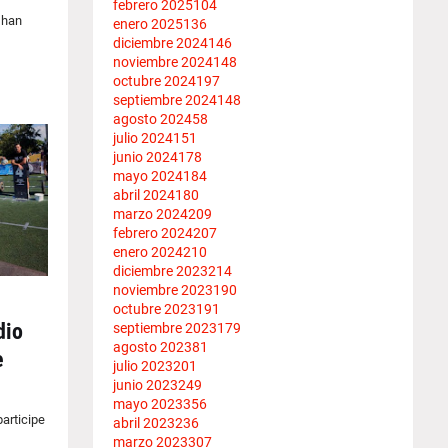
febrero 2025
104
 han
enero 2025
136
diciembre 2024
146
noviembre 2024
148
octubre 2024
197
septiembre 2024
148
agosto 2024
58
julio 2024
151
junio 2024
178
mayo 2024
184
abril 2024
180
marzo 2024
209
febrero 2024
207
enero 2024
210
diciembre 2023
214
noviembre 2023
190
octubre 2023
191
dio
septiembre 2023
179
agosto 2023
81
e
julio 2023
201
junio 2023
249
mayo 2023
356
articipe
abril 2023
236
marzo 2023
307