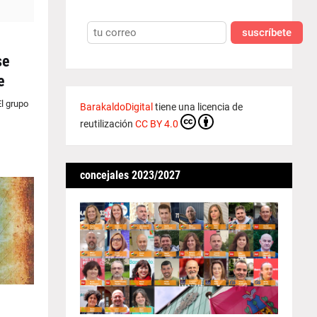
suscríbete
se
e
El grupo
BarakaldoDigital
tiene una licencia de
reutilización
CC BY 4.0
concejales 2023/2027