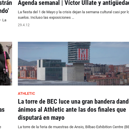
strán
Agenda semanal | Víctor Ullate y antigüeda
ndo'
La fiesta del 1 de Mayo y la crisis dejan la semana cultural casi por l
suelos. Incluso las exposiciones …
• La
29.4.12
ATHLETIC
La torre de BEC luce una gran bandera dan
as
ánimos al Athletic ante las dos finales que
disputará en mayo
e
La torre de la feria de muestras de Ansio, Bilbao Exhibition Centre (B