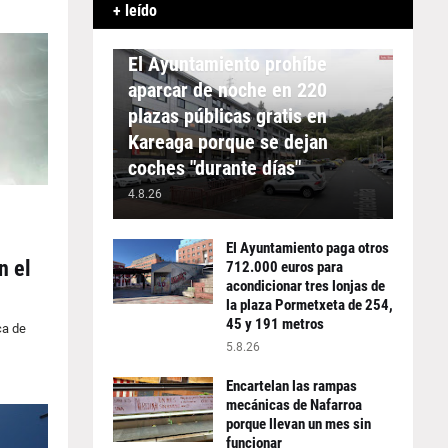
+ leído
APARCAMIENTO
El Ayuntamiento prohíbe
aparcar de noche en 220
plazas públicas gratis en
Kareaga porque se dejan
coches "durante días"
4.8.26
El Ayuntamiento paga otros
n el
712.000 euros para
acondicionar tres lonjas de
la plaza Pormetxeta de 254,
45 y 191 metros
ca de
5.8.26
Encartelan las rampas
mecánicas de Nafarroa
porque llevan un mes sin
funcionar