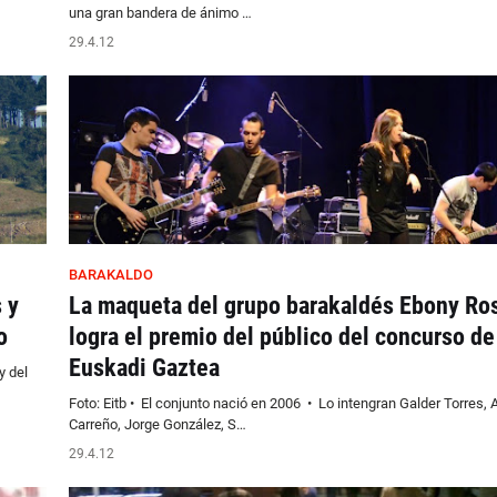
una gran bandera de ánimo …
29.4.12
BARAKALDO
 y
La maqueta del grupo barakaldés Ebony Ro
o
logra el premio del público del concurso de
Euskadi Gaztea
y del
Foto: Eitb • El conjunto nació en 2006 • Lo intengran Galder Torres, 
Carreño, Jorge González, S…
29.4.12