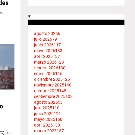
des
os
agosto 2026
6
julio 2026
79
junio 2026
117
mayo 2026
133
abril 2026
137
marzo 2026
128
febrero 2026
130
enero 2026
116
diciembre 2025
126
noviembre 2025
140
octubre 2025
148
septiembre 2025
108
agosto 2025
53
do
julio 2025
110
junio 2025
121
mayo 2025
150
abril 2025
130
marzo 2025
157
EC), luce