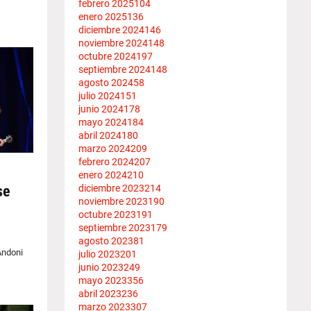
febrero 2025
104
enero 2025
136
diciembre 2024
146
noviembre 2024
148
octubre 2024
197
septiembre 2024
148
agosto 2024
58
julio 2024
151
junio 2024
178
mayo 2024
184
abril 2024
180
marzo 2024
209
febrero 2024
207
enero 2024
210
diciembre 2023
214
se
noviembre 2023
190
octubre 2023
191
septiembre 2023
179
agosto 2023
81
Andoni
julio 2023
201
junio 2023
249
mayo 2023
356
abril 2023
236
marzo 2023
307