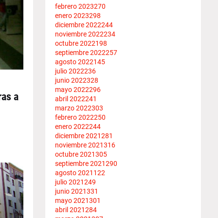
febrero 2023
270
enero 2023
298
diciembre 2022
244
noviembre 2022
234
octubre 2022
198
septiembre 2022
257
agosto 2022
145
julio 2022
236
junio 2022
328
mayo 2022
296
ras a
abril 2022
241
marzo 2022
303
febrero 2022
250
enero 2022
244
diciembre 2021
281
noviembre 2021
316
octubre 2021
305
septiembre 2021
290
agosto 2021
122
julio 2021
249
junio 2021
331
mayo 2021
301
abril 2021
284