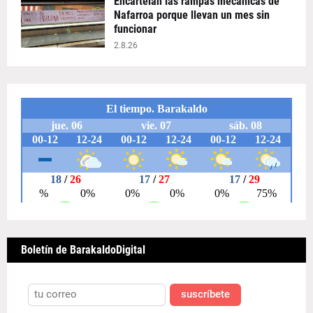
Encartelan las rampas mecánicas de
Nafarroa porque llevan un mes sin
funcionar
2.8.26
Boletín de BarakaldoDigital
suscríbete