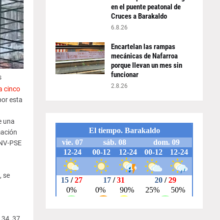
en el puente peatonal de
Cruces a Barakaldo
6.8.26
Encartelan las rampas
mecánicas de Nafarroa
porque llevan un mes sin
funcionar
s
2.8.26
a cinco
por esta
e una
mación
PNV-PSE
, se
 34, 37,