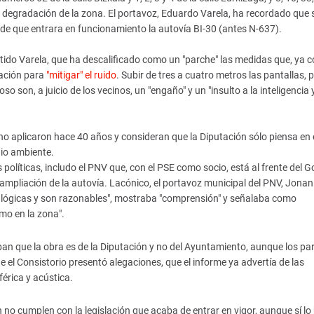
r degradación de la zona. El portavoz, Eduardo Varela, ha recordado que 
 de que entrara en funcionamiento la autovía BI-30 (antes N-637).
rtido Varela, que ha descalificado como un "parche" las medidas que, ya c
tación para
"mitigar" el ruido
. Subir de tres a cuatro metros las pantallas, 
 son, a juicio de los vecinos, un "engaño" y un "insulto a la inteligencia y
no aplicaron hace 40 años y consideran que la Diputación sólo piensa en 
edio ambiente.
políticas, includo el PNV que, con el PSE como socio, está al frente del G
mpliación de la autovía. Lacónico, el portavoz municipal del PNV, Jonan 
on lógicas y son razonables", mostraba "comprensión" y señalaba como
amo en la zona".
ban que la obra es de la Diputación y no del Ayuntamiento, aunque los pa
el Consistorio presentó alegaciones, que el informe ya advertía de las
érica y acústica.
 no cumplen con la legislación que acaba de entrar en vigor, aunque sí l