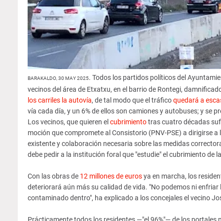
. Todos los partidos políticos del Ayuntami
BARAKALDO, 30 MAY 2025
vecinos del área de Etxatxu, en el barrio de Rontegi, damnifica
los carriles la autovía
, de tal modo que el tráfico
quedará a esca
vía cada día, y un 6% de ellos son camiones y autobuses; y se 
Los vecinos, que quieren el
cubrimiento
tras cuatro décadas sufr
moción que compromete al Consistorio (PNV-PSE) a dirigirse a l
existente y colaboración necesaria sobre las medidas correcto
debe pedir a la institución foral que "estudie" el cubrimiento de l
Con las obras de
12 millones de euros
ya en marcha, los residen
deteriorará aún más su calidad de vida. "No podemos ni enfriar 
contaminado dentro", ha explicado a los concejales el vecino Jo
Prácticamente todos los residentes —"el 96%"— de los portales núme