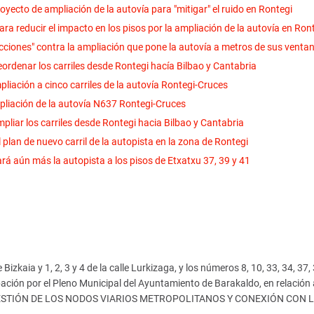
oyecto de ampliación de la autovía para "mitigar" el ruido en Rontegi
ra reducir el impacto en los pisos por la ampliación de la autovía en Ron
cciones" contra la ampliación que pone la autovía a metros de sus venta
eordenar los carriles desde Rontegi hacía Bilbao y Cantabria
liación a cinco carriles de la autovía Rontegi-Cruces
pliación de la autovía N637 Rontegi-Cruces
mpliar los carriles desde Rontegi hacia Bilbao y Cantabria
l plan de nuevo carril de la autopista en la zona de Rontegi
ará aún más la autopista a los pisos de Etxatxu 37, 39 y 41
izkaia y 1, 2, 3 y 4 de la calle Lurkizaga, y los números 8, 10, 33, 34, 37,
ación por el Pleno Municipal del Ayuntamiento de Barakaldo, en relación 
ESTIÓN DE LOS NODOS VIARIOS METROPOLITANOS Y CONEXIÓN CON L