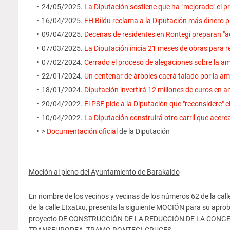
24/05/2025.
La Diputación sostiene que ha "mejorado" el pr
16/04/2025.
EH Bildu reclama a la Diputación más dinero pa
09/04/2025.
Decenas de residentes en Rontegi preparan "a
07/03/2025.
La Diputación inicia 21 meses de obras para r
07/02/2024.
Cerrado el proceso de alegaciones sobre la amp
22/01/2024.
Un centenar de árboles caerá talado por la am
18/01/2024.
Diputación invertirá 12 millones de euros en a
20/04/2022.
El PSE pide a la Diputación que "reconsidere" e
10/04/2022.
La Diputación construirá otro carril que acerc
>
Documentación oficial
de la Diputación
Moción al pleno del Ayuntamiento de Barakaldo
En nombre de los vecinos y vecinas de los números 62 de la calle B
de la calle Etxatxu, presenta la siguiente MOCIÓN para su aprob
proyecto DE CONSTRUCCIÓN DE LA REDUCCIÓN DE LA CONG
TRANSEUROPEA, TRAMO RONTEGI-CRUCES.