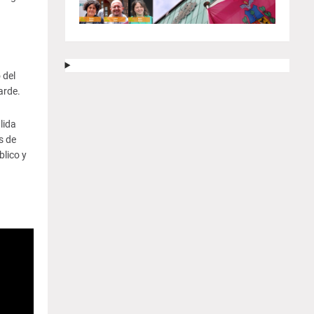
 del
arde.
lida
s de
blico y