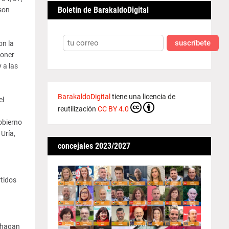
Boletín de BarakaldoDigital
son
suscríbete
on la
poner
 a las
BarakaldoDigital
tiene una licencia de
el
reutilización
CC BY 4.0
obierno
Uría,
concejales 2023/2027
rtidos
o hagan