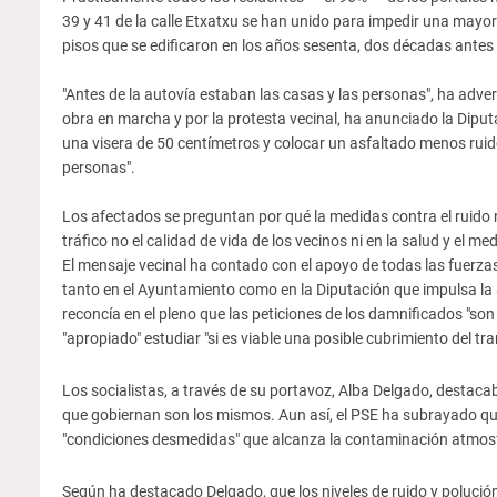
39 y 41 de la calle Etxatxu se han unido para impedir una mayo
pisos que se edificaron en los años sesenta, dos décadas antes
"Antes de la autovía estaban las casas y las personas", ha adve
obra en marcha y por la protesta vecinal, ha anunciado la Dipu
una visera de 50 centímetros y colocar un asfaltado menos ruidoso
personas".
Los afectados se preguntan por qué la medidas contra el ruido 
tráfico no el calidad de vida de los vecinos ni en la salud y el m
El mensaje vecinal ha contado con el apoyo de todas las fuerzas 
tanto en el Ayuntamiento como en la Diputación que impulsa la a
reconcía en el pleno que las peticiones de los damnificados "s
"apropiado" estudiar "si es viable una posible cubrimiento del tr
Los socialistas, a través de su portavoz, Alba Delgado, destaca
que gobiernan son los mismos. Aun así, el PSE ha subrayado que 
"condiciones desmedidas" que alcanza la contaminación atmosf
Según ha destacado Delgado, que los niveles de ruido y polución