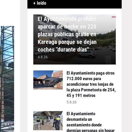
+ leído
APARCAMIENTO
El Ayuntamiento prohíbe
aparcar de noche en 220
plazas públicas gratis en
Kareaga porque se dejan
coches "durante días"
4.8.26
El Ayuntamiento paga otros
712.000 euros para
acondicionar tres lonjas de
la plaza Pormetxeta de 254,
45 y 191 metros
5.8.26
El Ayuntamiento
desmantela un
asentamiento donde
dormían personas sin hogar