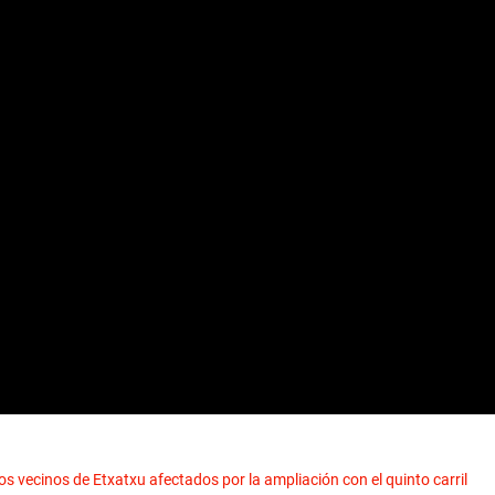
os vecinos de Etxatxu afectados por la ampliación con el quinto carril