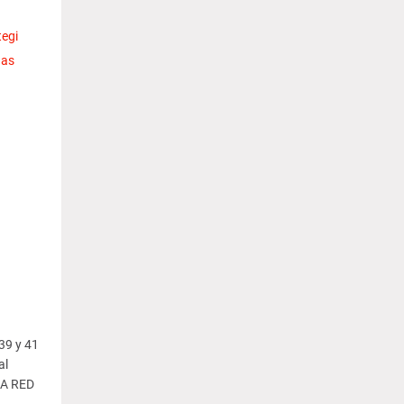
tegi
nas
 39 y 41
al
A RED