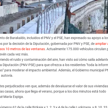
ento de Barakaldo, incluidos el PNV y el PSE, han expresado su apoyo a lo
dos por la decisión de la Diputación, gobernada por PNV y PSE, de
ampliar 
sos 10 metros de las ventanas
. Actualmente 175.000 vehículos circulan 
prevén cada vez más.
iendo el ruido y contaminación del aire, han visto así cómo salía adelant
a Diputación (PNV-PSE) para que ofrezca a los residentes "toda la infor
ras" para moderar el impacto ambiental. Además, el Gobierno municipal 
a autovía.
tes perjudicados ven que, además de devaluarse el valor de sus viviendas
las casas, ahora que llega el verano, porque a los dos minutos está todo
sé María Espiga.
ros 62 de la calle Bizkaia y 1, 2, 3 y 4 de la calle Lurkizaga, y 8, 10, 33,