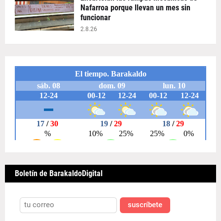
Nafarroa porque llevan un mes sin
funcionar
2.8.26
Boletín de BarakaldoDigital
suscríbete