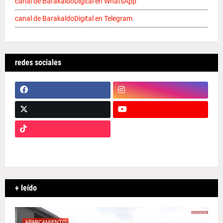
canal de BarakaldoDigital en WhatsApp
canal de BarakaldoDigital en Telegram
redes sociales
+ leído
APARCAMIENTO