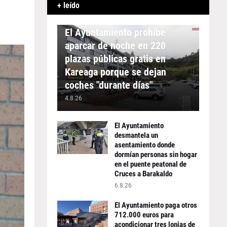
+ leído
APARCAMIENTO
El Ayuntamiento prohíbe
aparcar de noche en 220
plazas públicas gratis en
Kareaga porque se dejan
coches "durante días"
4.8.26
El Ayuntamiento
desmantela un
asentamiento donde
dormían personas sin hogar
en el puente peatonal de
Cruces a Barakaldo
6.8.26
El Ayuntamiento paga otros
712.000 euros para
acondicionar tres lonjas de