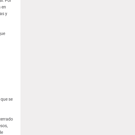
al. Por
n en
as y
que
a
 que se
cerrado
esos,
de