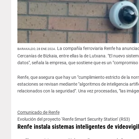
. La compañía ferroviaria Renfe ha anunciado
BARAKALDO, 28 ENE 2024
Cercanías de Bizkaia, entre ellas la de Lutxana. "El nuevo sist
datos", señala la empresa, que sostiene que es un "compromiso d
Renfe, que asegura que hay un "cumplimiento estricto de la norm
estaciones se revisan mediante "algoritmos de inteligencia artifi
relacionados con la seguridad". Una vez procesadas, "las imáge
Comunicado de Renfe
Evolución del proyecto ‘Renfe Smart Security Station’ (RS3)
Renfe instala sistemas inteligentes de videovigi