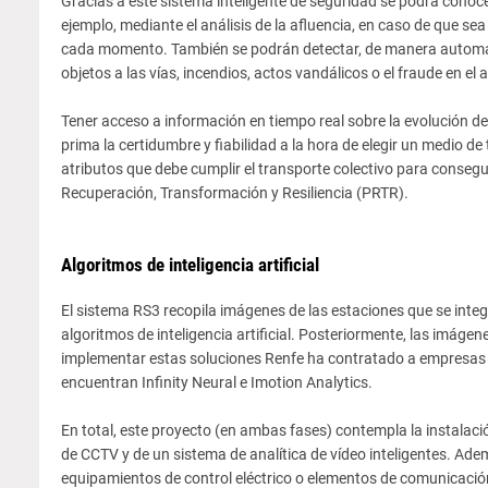
Gracias a este sistema inteligente de seguridad se podrá conoce
ejemplo, mediante el análisis de la afluencia, en caso de que sea
cada momento. También se podrán detectar, de manera automat
objetos a las vías, incendios, actos vandálicos o el fraude en el 
Tener acceso a información en tiempo real sobre la evolución del
prima la certidumbre y fiabilidad a la hora de elegir un medio de
atributos que debe cumplir el transporte colectivo para consegui
Recuperación, Transformación y Resiliencia (PRTR).
Algoritmos de inteligencia artificial
El sistema RS3 recopila imágenes de las estaciones que se inte
algoritmos de inteligencia artificial. Posteriormente, las imág
implementar estas soluciones Renfe ha contratado a empresas pu
encuentran Infinity Neural e Imotion Analytics.
En total, este proyecto (en ambas fases) contempla la instalaci
de CCTV y de un sistema de analítica de vídeo inteligentes. Ad
equipamientos de control eléctrico o elementos de comunicación 