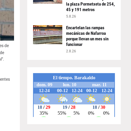
la plaza Pormetxeta de 254,
45 y 191 metros
5.8.26
Encartelan las rampas
mecánicas de Nafarroa
porque llevan un mes sin
funcionar
es de
2.8.26
 de
l".
dentes