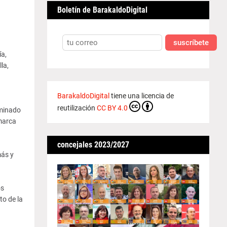
Boletín de BarakaldoDigital
suscríbete
ía,
la,
BarakaldoDigital
tiene una licencia de
reutilización
CC BY 4.0
ominado
nmarca
concejales 2023/2027
más y
os
to de la