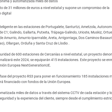
anónima y automatizada miles de datos
to de 31 millones de euros a nivel estatal y supone un compromiso de la
 digital
nteligente en las estaciones de Portugalete, Santurtzi, Ametzola, Autonom
e C1; Galindo, Gallarta, Putxeta, Trápaga-Galindo, Urioste, Muskiz, Ortuel
 de Amurrio, Amurrio-Iparrralde, Areta, Arrigorriaga, Dos Caminos-Basauri
ao), Ollargan, Orduña y Santa Cruz de Llodio .
eguridad de 600 estaciones de Cercanías a nivel estatal, un proyecto den
finalizará este 2024, se equiparán 415 instalaciones. Este proyecto se e
a Unión Europea NextGenerationUE.
da fase del proyecto RS3 para poner en funcionamiento 185 instalaciones 
rá financiado con fondos de la Unión Europea.
matizada miles de datos a través del sistema CCTV de cada estación y l
guridad y la experiencia del cliente, siempre desde el cumplimiento estric