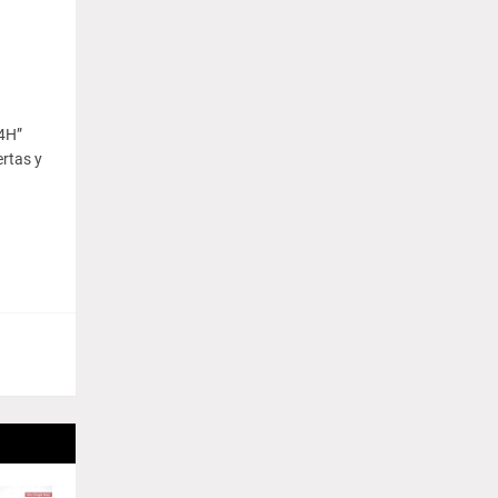
24H”
ertas y