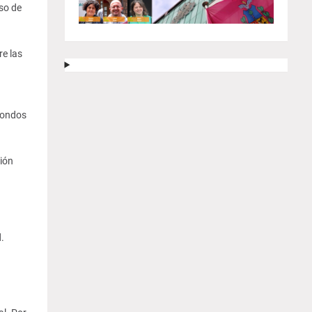
so de
re las
n
 fondos
ión
.