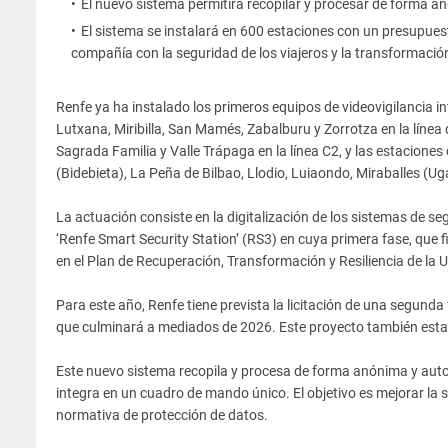
El nuevo sistema permitirá recopilar y procesar de forma 
El sistema se instalará en 600 estaciones con un presupues
compañía con la seguridad de los viajeros y la transformación
Renfe ya ha instalado los primeros equipos de videovigilancia i
Lutxana, Miribilla, San Mamés, Zabalburu y Zorrotza en la línea d
Sagrada Familia y Valle Trápaga en la línea C2, y las estaciones
(Bidebieta), La Peña de Bilbao, Llodio, Luiaondo, Miraballes (Ug
La actuación consiste en la digitalización de los sistemas de s
‘Renfe Smart Security Station’ (RS3) en cuya primera fase, que 
en el Plan de Recuperación, Transformación y Resiliencia de l
Para este año, Renfe tiene prevista la licitación de una segun
que culminará a mediados de 2026. Este proyecto también esta
Este nuevo sistema recopila y procesa de forma anónima y auto
integra en un cuadro de mando único. El objetivo es mejorar la se
normativa de protección de datos.