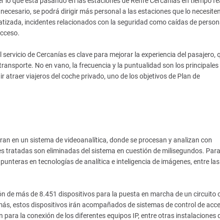
r lo que está pasando en las estaciones de Renfe Cercanías en tiempo re
 necesario, se podrá dirigir más personal a las estaciones que lo necesite
izada, incidentes relacionados con la seguridad como caídas de person
acceso.
 servicio de Cercanías es clave para mejorar la experiencia del pasajero, 
 transporte. No en vano, la frecuencia y la puntualidad son los principales
r atraer viajeros del coche privado, uno de los objetivos de Plan de
gran en un sistema de videoanalítica, donde se procesan y analizan con
enes tratadas son eliminadas del sistema en cuestión de milisegundos. Par
nteras en tecnologías de analítica e inteligencia de imágenes, entre las
ón de más de 8.451 dispositivos para la puesta en marcha de un circuito 
emás, estos dispositivos irán acompañados de sistemas de control de acc
para la conexión de los diferentes equipos IP, entre otras instalaciones 