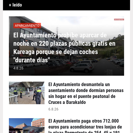
+ leído
APARCAMIENTO
El Ayuntamiento prohíbe aparcar de
noche en 220 plazas públicas gratis en
Kareaga porque se dejan coches
"durante días"
4.8.26
El Ayuntamiento desmantela un
asentamiento donde dormían personas
sin hogar en el puente peatonal de
Cruces a Barakaldo
6.8.26
El Ayuntamiento paga otros 712.000
euros para acondicionar tres lonjas de
la plaza Pormetxeta de 254, 45 y 191