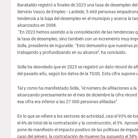
Barakaldo registró a finales de 2023 una tasa de desempleo del 
Servicio Vasco de Empleo - Lanbide, 5.660 personas empadrona
tendencia a la baja del desempleo en el municipio y acerca la tasa
alcanzados en 2008.
“En 2023 hemos asistido a la consolidación de las tendencias 
la tasa de desempleo, sino también con un incremento muy impor
Solla, presidente de Inguralde. “Esto demuestra que nuestras po
trabajando y profundizando en su alcance”, ha concluido.
Solla ha desvelado que en 2023 se registró un dato récord de af
del pasado año, según los datos de la TGSS. Esta cifra supone 
Tal y como ha manifestado Solla, “el número de afiliaciones a l
alcanzando precisamente en el mes de diciembre la cifra récord
esa cifra era inferior a las 27.000 personas afiliadas”.
En lo que se refiere a los sectores de actividad, casi el 93% de l
el 4% de total de la contratación y la construcción, el 3%. Apro
pone de manifiesto el impacto positivo de las políticas de impul
caso del género, la contratación de mujeres ha supuesto el 58%