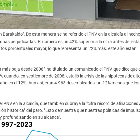
 en Barakaldo". De esta manera se ha referido el PNV en la alcaldía al hech
sonas perjudicadas. El número es un 42% superior a la cifra antes del estal
puntos porcentuales mayor, lo que representa un 22% más. este año están
a más baja desde 2008", ha titulado un comunicado el PNV, que dice que 
6% cuando, en septiembre de 2008, estalló la crisis de las hipotecas de alt
te año en el 12%. Aun así, eran 4.963 desempleados, un 12% menos que los
 PNV en la alcaldía, que también subraya la "cifra récord de afiliaciones 
ción histórica" del paro. "Esto demuestra que nuestras políticas de impulso
y profundizando en su alcance".