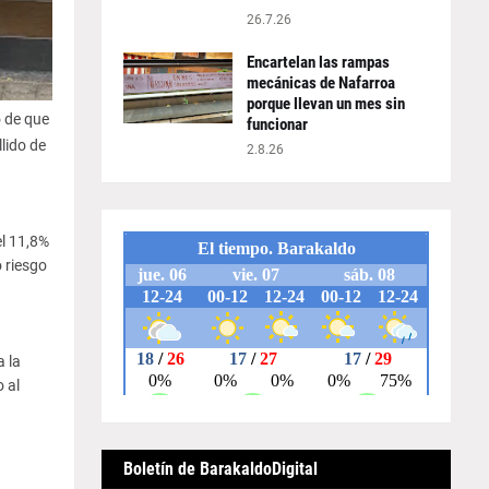
26.7.26
Encartelan las rampas
mecánicas de Nafarroa
porque llevan un mes sin
o de que
funcionar
lido de
2.8.26
el 11,8%
o riesgo
a la
 al
Boletín de BarakaldoDigital