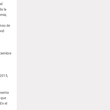
el
a la
emia,
enso de
vid
iciembre
 2015,
resenta
o que
En el