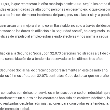
11,8%, lo que representa la cifra más baja desde 2008. Según los datos d
das estaban dadas de alta como personas en desempleo, lo que consolid
 a los índices de menor incidencia del paro, previos a las crisis y la pand
que marcan una mejora el empleo en Barakaldo, no solo a través del desc
tante de los datos de afiliación a la Seguridad Social”, ha asegurado Da
líticas de impulso al empleo están siendo efectivas y nos anima a seguir
iliación a la Seguridad Social, con 32.073 personas registradas a 31 de d
una consolidación de la tendencia observada en los últimos tres años.
a Seguridad Social ha ido creciendo progresivamente en este pasado año,
 de los últimos años, con 32.073 contratos. Cabe destacar que, en el año
os contratos son del sector servicios, mientras que el sector industrial rep
ximadamente un cuarto de los contratos han sido de carácter indefinido, l
so realizadas desde las administraciones para consolidar esta tendencia. 
 del cómputo global.