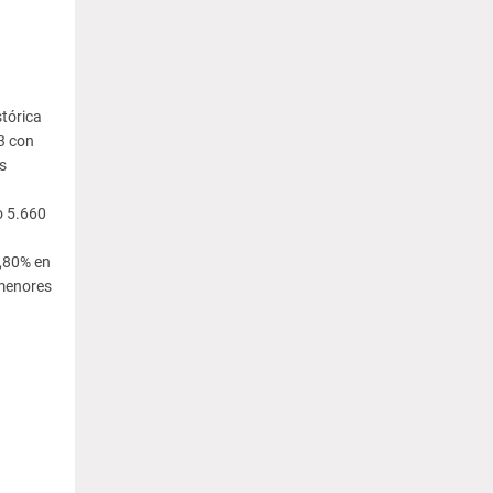
stórica
3 con
s
o 5.660
1,80% en
 menores