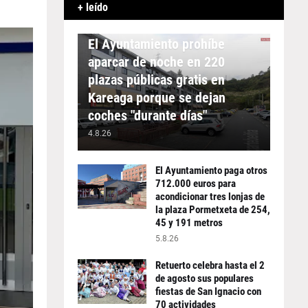
+ leído
APARCAMIENTO
El Ayuntamiento prohíbe
aparcar de noche en 220
plazas públicas gratis en
Kareaga porque se dejan
coches "durante días"
4.8.26
El Ayuntamiento paga otros
712.000 euros para
acondicionar tres lonjas de
la plaza Pormetxeta de 254,
45 y 191 metros
5.8.26
Retuerto celebra hasta el 2
de agosto sus populares
fiestas de San Ignacio con
70 actividades