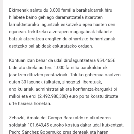
Ekimenak salatu du 3.000 familia barakaldarrek hiru
hilabete baino gehiago daramatzatela itxaroten
larrialdietarako laguntzak eskatzeko epea hasten den
egunean. Irekitzeko atzerapen mugagabeak hilabete
batzuk atzeratzea eragiten du oinarrizko beharrizanak
asetzeko baliabideak eskuratzeko orduan.
Kontuan izan behar da udal dirulaguntzetara 954.465€
bideratu direla aurten. 1.000 familia barakaldarrek
jasotzen dituzten prestazioak. Tokiko gobernua osatzen
duten 30 lagunek (alkatea, zinegotzi liberatuak,
aholkulariak, administrariak eta konfiantza-karguak) bi
milioi eta erdi (2.492.980,308) euro poltsikoratu dituzte
urte hasiera honetan.
Zehazki, Amaia del Campo Barakaldoko alkatearen
soldatak 101.649,45 euroko kostua dakar udal kutxentzat.
Pedro Sánchez Gobernuko presidenteak eta haren