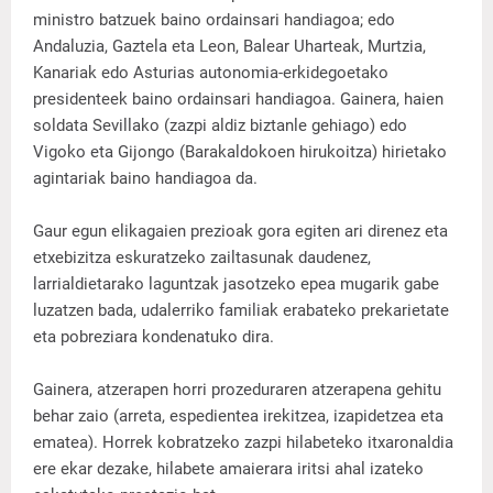
ministro batzuek baino ordainsari handiagoa; edo
Andaluzia, Gaztela eta Leon, Balear Uharteak, Murtzia,
Kanariak edo Asturias autonomia-erkidegoetako
presidenteek baino ordainsari handiagoa. Gainera, haien
soldata Sevillako (zazpi aldiz biztanle gehiago) edo
Vigoko eta Gijongo (Barakaldokoen hirukoitza) hirietako
agintariak baino handiagoa da.
Gaur egun elikagaien prezioak gora egiten ari direnez eta
etxebizitza eskuratzeko zailtasunak daudenez,
larrialdietarako laguntzak jasotzeko epea mugarik gabe
luzatzen bada, udalerriko familiak erabateko prekarietate
eta pobreziara kondenatuko dira.
Gainera, atzerapen horri prozeduraren atzerapena gehitu
behar zaio (arreta, espedientea irekitzea, izapidetzea eta
ematea). Horrek kobratzeko zazpi hilabeteko itxaronaldia
ere ekar dezake, hilabete amaierara iritsi ahal izateko