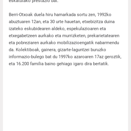
eskatutako prestazio bat.
Berri-Otxoak duela hiru hamarkada sortu zen, 1992ko
abuztuaren 12an, eta 30 urte hauetan, etxebizitza duina
izateko eskubidearen aldeko, espekulazioaren eta
etxegabetzeen aurkako eta murrizketen, prekarietatearen
eta pobreziaren aurkako mobilizazioengatik nabarmendu
da. Kolektiboak, gainera, gizarte-laguntzei buruzko
informazio-bulego bat du 1997ko azaroaren 17az geroztik,
eta 16.200 familia baino gehiago igaro dira bertatik.