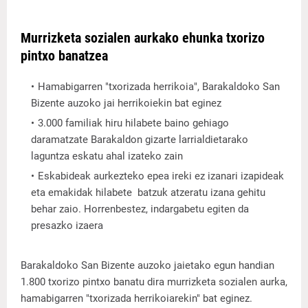
Murrizketa sozialen aurkako ehunka txorizo
pintxo banatzea
Hamabigarren "txorizada herrikoia", Barakaldoko San
Bizente auzoko jai herrikoiekin bat eginez
3.000 familiak hiru hilabete baino gehiago
daramatzate Barakaldon gizarte larrialdietarako
laguntza eskatu ahal izateko zain
Eskabideak aurkezteko epea ireki ez izanari izapideak
eta emakidak hilabete batzuk atzeratu izana gehitu
behar zaio. Horrenbestez, indargabetu egiten da
presazko izaera
Barakaldoko San Bizente auzoko jaietako egun handian
1.800 txorizo pintxo banatu dira murrizketa sozialen aurka,
hamabigarren "txorizada herrikoiarekin" bat eginez.