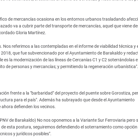
ráfico de mercancías ocasiona en los entornos urbanos trasladando afecc
azado va a cubrir parte del transporte de mercancías, aquel que viene de
recordado Gloria Martínez.
 Nos referimos a las contempladas en el informe de viabilidad técnica y 
 2018, que fue subvencionado por el Ayuntamiento de Barakaldo y reda
ble es la modernización de las líneas de Cercanías C1 y C2 soterrándolas 
to de personas y mercancías; y permitiendo la regeneración urbanística"
ación frente a la "barbaridad" del proyecto del puente sobre Gorostiza, pe
tructura para el país". Además ha subrayado que desde el Ayuntamiento
 ahora defienden los vecinos.
El PNV de Barakaldo) No nos oponemos a la Variante Sur Ferroviaria pero s
 de esta postura, seguiremos defendiendo el soterramiento como opción 
nicos y jurídicos posibles".