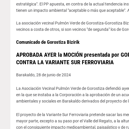
estratégica". El PP apuesta, en contra de la actual tendencia ins
tienen un impacto ambiental "aceptable o más que aceptable". Au
La asociación vecinal Pulmón Verde de Gorostiza-Gorostiza Bizir
vecinos a costa de otros, si son vecinos "de segunda" los de Gor
Comunicado de Gorostiza Bizirik
APROBADA AYER la MOCIÓN presentada por GORO
CONTRA LA VARIANTE SUR FERROVIARIA
Barakaldo, 28 de junio de 2024
La Asociación Vecinal Pulmón Verde de Gorostiza defendió ayer 
en la que se instaba a la Corporación a la aprobación de un a
ambientales y sociales en Barakaldo derivados del proyecto de l
El proyecto de la Variante Sur Ferroviaria pretende sacar las me
mayor parte, excepto a su paso por el Valle del Regato, a la alt
con el consiguiente impacto medioambiental, paisajístico y de r