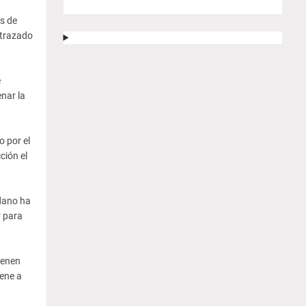
as de
 trazado
e
nar la
 por el
ción el
adano ha
r para
ienen
iene a