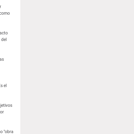
r
s como
pacto
 del
las
s el
jetivos
or
mo "obra