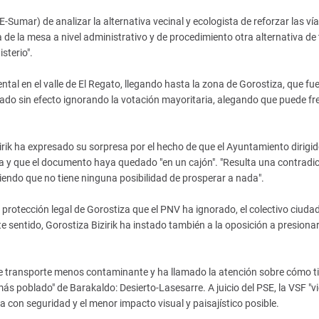
Sumar) de analizar la alternativa vecinal y ecologista de reforzar las ví
 de la mesa a nivel administrativo y de procedimiento otra alternativa de
isterio".
ntal en el valle de El Regato, llegando hasta la zona de Gorostiza, que fu
jado sin efecto ignorando la votación mayoritaria, alegando que puede fre
ik ha expresado su sorpresa por el hecho de que el Ayuntamiento dirigido
a y que el documento haya quedado "en un cajón". "Resulta una contradic
iendo que no tiene ninguna posibilidad de prosperar a nada".
 protección legal de Gorostiza que el PNV ha ignorado, el colectivo ciud
e sentido, Gorostiza Bizirik ha instado también a la oposición a presiona
 de transporte menos contaminante y ha llamado la atención sobre cómo t
"más poblado" de Barakaldo: Desierto-Lasesarre. A juicio del PSE, la VSF "v
a con seguridad y el menor impacto visual y paisajístico posible.