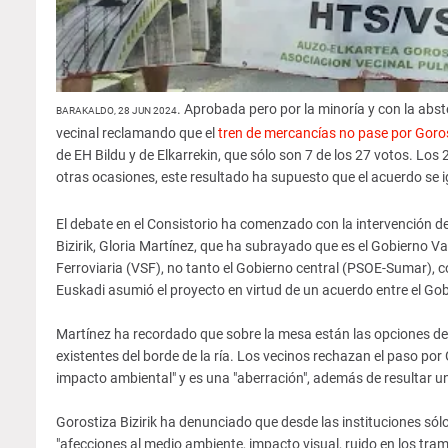
. Aprobada pero por la minoría y con la abs
BARAKALDO, 28 JUN 2024
vecinal reclamando que el
tren de mercancías no pase por Goro
de EH Bildu y de Elkarrekin, que sólo son 7 de los 27 votos. Los 
otras ocasiones, este resultado ha supuesto que el acuerdo se 
El debate en el Consistorio ha comenzado con la intervención d
Bizirik, Gloria Martínez, que ha subrayado que es el Gobierno V
Ferroviaria (VSF), no tanto el Gobierno central (PSOE-Sumar), 
Euskadi asumió el proyecto en virtud de un acuerdo entre el Gob
Martínez ha recordado que sobre la mesa están las opciones del 
existentes del borde de la ría. Los vecinos rechazan el paso por
impacto ambiental" y es una "aberración", además de resultar un
Gorostiza Bizirik ha denunciado que desde las instituciones sólo 
"afecciones al medio ambiente, impacto visual, ruido en los tr