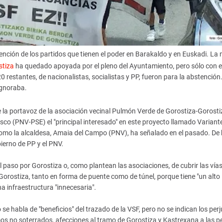
tención de los partidos que tienen el poder en Barakaldo y en Euskadi. La
stiza
ha quedado apoyada por el pleno del Ayuntamiento, pero sólo con e
20 restantes, de nacionalistas, socialistas y PP, fueron para la abstención
ignoraba.
e la portavoz de la asociación vecinal Pulmón Verde de Gorostiza-Gorosti
asco (PNV-PSE) el "principal interesado" en este proyecto llamado Variant
como la alcaldesa, Amaia del Campo (PNV), ha señalado en el pasado. De
ierno de PP y el PNV.
paso por Gorostiza o, como plantean las asociaciones, de cubrir las vías
 Gorostiza, tanto en forma de puente como de túnel, porque tiene "un alto
a infraestructura "innecesaria".
se habla de "beneficios" del trazado de la VSF, pero no se indican los perju
amos no soterrados, afecciones al tramo de Gorostiza y Kastrexana a las 