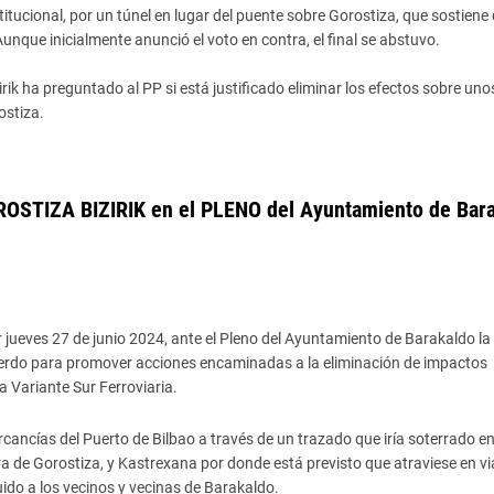
titucional, por un túnel en lugar del puente sobre Gorostiza, que sostiene
nque inicialmente anunció el voto en contra, el final se abstuvo.
ik ha preguntado al PP si está justificado eliminar los efectos sobre uno
ostiza.
STIZA BIZIRIK en el PLENO del Ayuntamiento de Bar
jueves 27 de junio 2024, ante el Pleno del Ayuntamiento de Barakaldo l
cuerdo para promover acciones encaminadas a la eliminación de impactos
a Variante Sur Ferroviaria.
rcancías del Puerto de Bilbao a través de un trazado que iría soterrado e
ura de Gorostiza, y Kastrexana por donde está previsto que atraviese en v
uido a los vecinos y vecinas de Barakaldo.