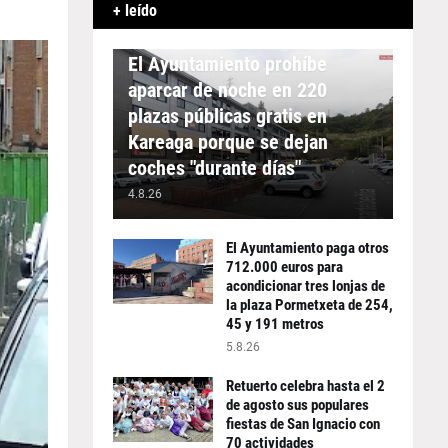
+ leído
APARCAMIENTO
El Ayuntamiento prohíbe
aparcar de noche en 220
plazas públicas gratis en
Kareaga porque se dejan
coches "durante días"
4.8.26
El Ayuntamiento paga otros
712.000 euros para
acondicionar tres lonjas de
la plaza Pormetxeta de 254,
45 y 191 metros
5.8.26
Retuerto celebra hasta el 2
de agosto sus populares
fiestas de San Ignacio con
70 actividades