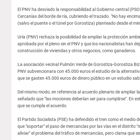
El PNV ha desviado la responsabilidad al Gobierno central (PSOE-
Cercanías del borde de ría, cubriendo el trazado. "No hay encima
(salvo el puente o el túnel por Gorostiza) planteado desde el min
Uría (PNV) rechaza la posibilidad de ampliar la protección ambie
aprobada por el pleno sin el PNV y que los nacionalistas han de
construcción de viviendas y otros negocios, como ganaderos.
La asociación vecinal Pulmón Verde de Gorostiza-Gorostiza Bizir
PNV subvencionara con 45.000 euros el estudio de la alternativ
que se gasten 45.000 euros de dinero público en un estudio sab
Del mismo modo, en referencia al acuerdo plenario de ampliar la
señalado que "las mociones deberían ser para cumplirse". En est
que se cumpla el acuerdo.
El Partido Socialista (PSE) ha defendido el tren como el medio
que "soportar" el paso de mercancías por las vías en el distrito 
aliviar" el problema del tráfico de mercancías, pero clama que se