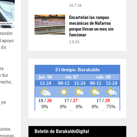
26.7.26
Encartelan las rampas
mecánicas de Nafarroa
porque llevan un mes sin
 moción
funcionar
l apoyo
2.8.26
. En
za
e Sur
 hecho,
 ya
icios:
Boletín de BarakaldoDigital
personas