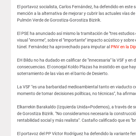
El portavoz socialista, Carlos Fernández, ha defendido en este s
mención a la alternativa de mejorar y cubrir las actuales vías 
Pulmón Verde de Gorostiza-Gorostiza Bizirik.
El PSE ha anunciado así mismo la tramitación de "tres estudios
visual "enorme", sobre el "importante" impacto acústico y sobre e
túnel. Fernández ha aprovechado para imputar al
PNV en la Dip
EH Bildu no ha dudado en calificar de "innecesaria" la VSF y en
consecuencias. El concejal Koldo Plazas ha insistido en que ha
soterramiento de las vías en el barrio de Desierto.
La VSF "es una barbaridad medioambiental tanto en viaducto como
momento de tomar decisiones políticas, no técnicas", ha afirm
Elkarrekin Barakaldo (Izquierda Unida+Podemos), a través de s
de Gorostiza Bizirik. "No consideramos necesaria la construcció
rentabilidad social y más realista". Castaño calificado que es "b
El portavoz del PP Víctor Rodríguez ha defendido la variante fe