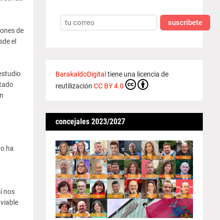
suscríbete
iones de
sde el
estudio
BarakaldoDigital
tiene una licencia de
ctado
reutilización
CC BY 4.0
en
.
concejales 2023/2027
ro ha
í nos
viable