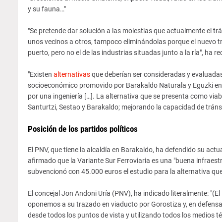
y su fauna…"
"Se pretende dar solución a las molestias que actualmente el t
unos vecinos a otros, tampoco eliminándolas porque el nuevo tr
puerto, pero no el de las industrias situadas junto a la ría", ha 
"Existen
alternativas
que deberían ser consideradas y evaluadas.
socioeconómico promovido por Barakaldo Naturala y Eguzki en
por una ingeniería […]. La alternativa que se presenta como via
Santurtzi, Sestao y Barakaldo; mejorando la capacidad de tránsi
Posición de los partidos políticos
El PNV, que tiene la alcaldía en Barakaldo, ha defendido su actu
afirmado que la Variante Sur Ferroviaria es una "buena infraes
subvencionó con 45.000 euros el estudio para la alternativa que
El concejal Jon Andoni Uría (PNV), ha indicado literalmente: "(
oponemos a su trazado en viaducto por Gorostiza y, en defensa
desde todos los puntos de vista y utilizando todos los medios téc