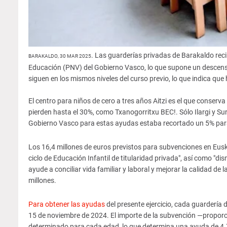
. Las guarderías privadas de Barakaldo reci
BARAKALDO, 30 MAR 2025
Educación (PNV) del Gobierno Vasco, lo que supone un descenso 
siguen en los mismos niveles del curso previo, lo que indica qu
El centro para niños de cero a tres años Aitzi es el que conserv
pierden hasta el 30%, como Txanogorritxu BEC!. Sólo Ilargi y Su
Gobierno Vasco para estas ayudas estaba recortado un 5% pa
Los 16,4 millones de euros previstos para subvenciones en Euska
ciclo de Educación Infantil de titularidad privada", así como "di
ayude a conciliar vida familiar y laboral y mejorar la calidad d
millones.
Para obtener las ayudas
del presente ejercicio, cada guardería 
15 de noviembre de 2024. El importe de la subvención —propor
determinado para cada edad, lo que determina una ayuda de 4.