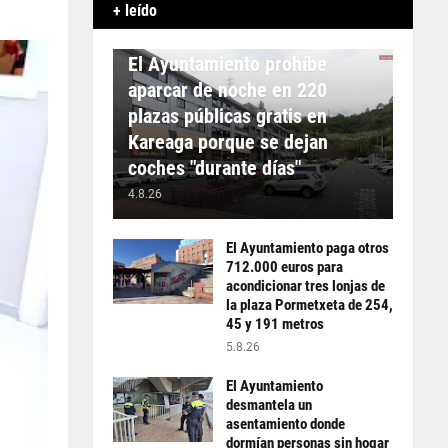
+ leído
APARCAMIENTO
El Ayuntamiento prohíbe
aparcar de noche en 220
plazas públicas gratis en
Kareaga porque se dejan
coches "durante días"
4.8.26
El Ayuntamiento paga otros
712.000 euros para
acondicionar tres lonjas de
la plaza Pormetxeta de 254,
45 y 191 metros
5.8.26
El Ayuntamiento
desmantela un
asentamiento donde
dormían personas sin hogar