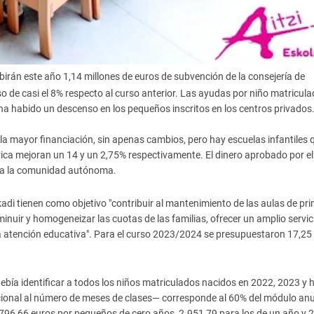
birán este año 1,14 millones de euros de subvención de la consejería de
de casi el 8% respecto al curso anterior. Las ayudas por niño matricula
e ha habido un descenso en los pequeños inscritos en los centros privados
a la mayor financiación, sin apenas cambios, pero hay escuelas infantiles 
rica mejoran un 14 y un 2,75% respectivamente. El dinero aprobado por el
ra la comunidad autónoma.
di tienen como objetivo "contribuir al mantenimiento de las aulas de pri
sminuir y homogeneizar las cuotas de las familias, ofrecer un amplio servic
e la atención educativa". Para el curso 2023/2024 se presupuestaron 17,25
debía identificar a todos los niños matriculados nacidos en 2022, 2023 y h
cional al número de meses de clases— corresponde al 60% del módulo anu
796,66 euros por pequeños de cero años, 2.951,79 para los de un año y 