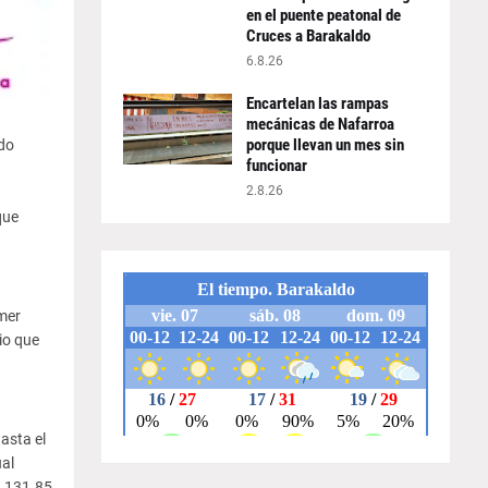
en el puente peatonal de
Cruces a Barakaldo
6.8.26
Encartelan las rampas
mecánicas de Nafarroa
porque llevan un mes sin
do
funcionar
.
2.8.26
que
mer
io que
asta el
al
2.131.85