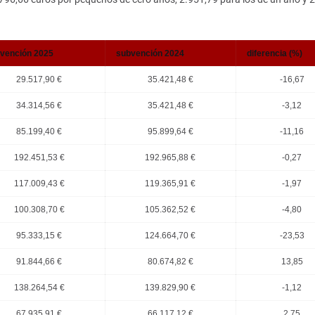
vención 2025
subvención 2024
diferencia (%)
29.517,90 €
35.421,48 €
-16,67
34.314,56 €
35.421,48 €
-3,12
85.199,40 €
95.899,64 €
-11,16
192.451,53 €
192.965,88 €
-0,27
117.009,43 €
119.365,91 €
-1,97
100.308,70 €
105.362,52 €
-4,80
95.333,15 €
124.664,70 €
-23,53
91.844,66 €
80.674,82 €
13,85
138.264,54 €
139.829,90 €
-1,12
67.935,91 €
66.117,12 €
2,75