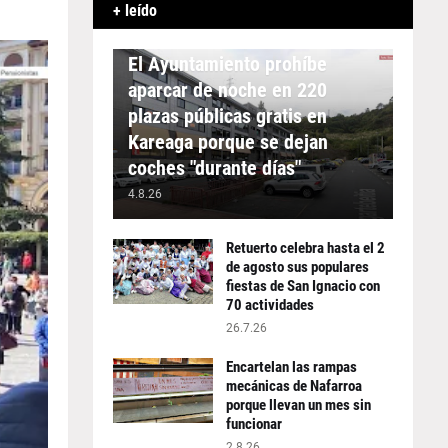
+ leído
APARCAMIENTO
El Ayuntamiento prohíbe
aparcar de noche en 220
plazas públicas gratis en
Kareaga porque se dejan
coches "durante días"
4.8.26
Retuerto celebra hasta el 2
de agosto sus populares
fiestas de San Ignacio con
70 actividades
26.7.26
Encartelan las rampas
mecánicas de Nafarroa
porque llevan un mes sin
funcionar
2.8.26