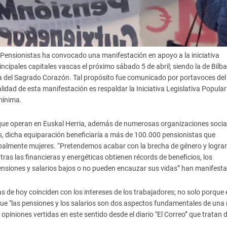
 Pensionistas ha convocado una manifestación en apoyo a la iniciativa
incipales capitales vascas el próximo sábado 5 de abril; siendo la de Bilba
za del Sagrado Corazón. Tal propósito fue comunicado por portavoces del
lidad de esta manifestación es respaldar la Iniciativa Legislativa Popula
mínima.
s que operan en Euskal Herria, además de numerosas organizaciones socia
tas, dicha equiparación beneficiaría a más de 100.000 pensionistas que
palmente mujeres. “Pretendemos acabar con la brecha de género y logra
tras las financieras y energéticas obtienen récords de beneficios, los
ensiones y salarios bajos o no pueden encauzar sus vidas” han manifest
s de hoy coinciden con los intereses de los trabajadores; no solo porque 
rque "las pensiones y los salarios son dos aspectos fundamentales de un
 opiniones vertidas en este sentido desde el diario "El Correo” que tratan 