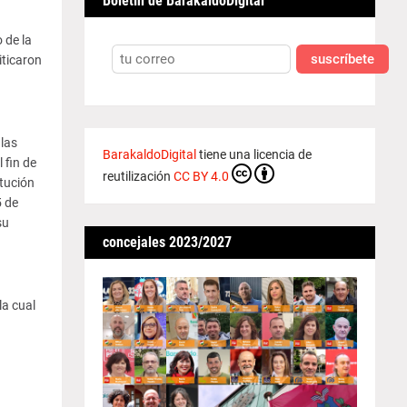
Boletín de BarakaldoDigital
 de la
suscríbete
iticaron
las
BarakaldoDigital
tiene una licencia de
 fin de
reutilización
CC BY 4.0
tución
5 de
su
concejales 2023/2027
la cual