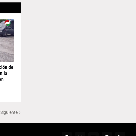
ción de
n la
en
 Siguiente