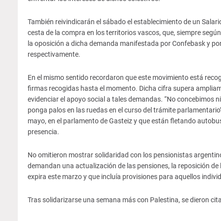
También reivindicarán el sábado el establecimiento de un Salario 
cesta de la compra en los territorios vascos, que, siempre según
la oposición a dicha demanda manifestada por Confebask y por
respectivamente.
En el mismo sentido recordaron que este movimiento está recogi
firmas recogidas hasta el momento. Dicha cifra supera ampliame
evidenciar el apoyo social a tales demandas. “No concebimos ni
ponga palos en las ruedas en el curso del trámite parlamentario”
mayo, en el parlamento de Gasteiz y que están fletando autobus
presencia.
No omitieron mostrar solidaridad con los pensionistas argentino
demandan una actualización de las pensiones, la reposición de l
expira este marzo y que incluía provisiones para aquellos indivi
Tras solidarizarse una semana más con Palestina, se dieron cita 