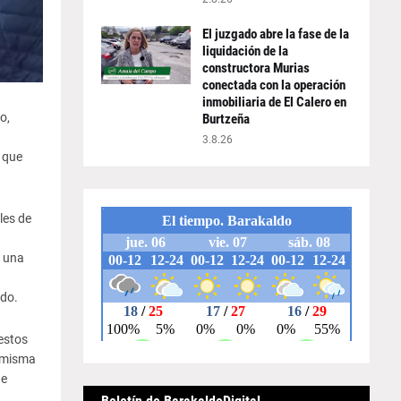
El juzgado abre la fase de la
liquidación de la
constructora Murias
conectada con la operación
inmobiliaria de El Calero en
o,
Burtzeña
3.8.26
r que
les de
r una
ado.
estos
a misma
de