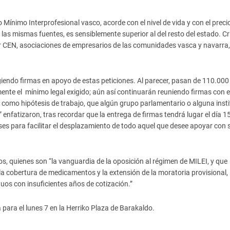
Mínimo Interprofesional vasco, acorde con el nivel de vida y con el precio
 las mismas fuentes, es sensiblemente superior al del resto del estado. Cr
 CEN, asociaciones de empresarios de las comunidades vasca y navarra,
endo firmas en apoyo de estas peticiones. Al parecer, pasan de 110.000 
nte el mínimo legal exigido; aún así continuarán reuniendo firmas con el
 como hipótesis de trabajo, que algún grupo parlamentario o alguna insti
 enfatizaron, tras recordar que la entrega de firmas tendrá lugar el día 1
es para facilitar el desplazamiento de todo aquel que desee apoyar con 
s, quienes son “la vanguardia de la oposición al régimen de MILEI, y que
a cobertura de medicamentos y la extensión de la moratoria provisional, 
duos con insuficientes años de cotización.”
para el lunes 7 en la Herriko Plaza de Barakaldo.