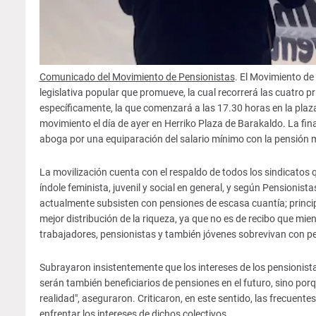
Comunicado del Movimiento de Pensionistas
. El Movimiento de
legislativa popular que promueve, la cual recorrerá las cuatro pr
específicamente, la que comenzará a las 17.30 horas en la pla
movimiento el día de ayer en Herriko Plaza de Barakaldo. La fina
aboga por una equiparación del salario mínimo con la pensión 
La movilización cuenta con el respaldo de todos los sindicato
índole feminista, juvenil y social en general, y según Pensionis
actualmente subsisten con pensiones de escasa cuantía; princi
mejor distribución de la riqueza, ya que no es de recibo que mien
trabajadores, pensionistas y también jóvenes sobrevivan con p
Subrayaron insistentemente que los intereses de los pensionista
serán también beneficiarios de pensiones en el futuro, sino po
realidad", aseguraron. Criticaron, en este sentido, las frecuentes
enfrentar los intereses de dichos colectivos.