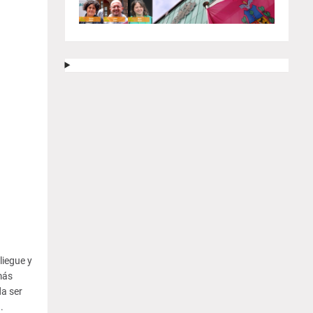
liegue y
más
a ser
.