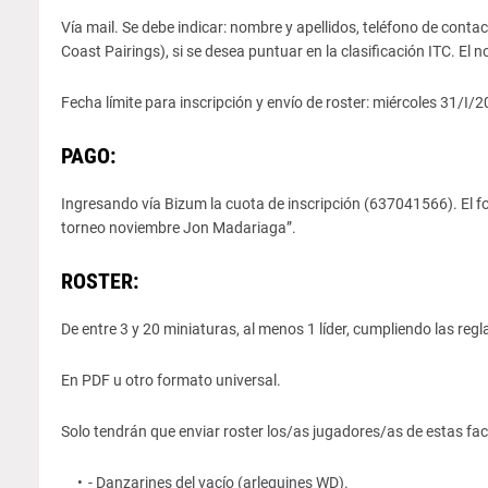
Vía mail. Se debe indicar: nombre y apellidos, teléfono de conta
Coast Pairings), si se desea puntuar en la clasificación ITC. E
Fecha límite para inscripción y envío de roster: miércoles 31/I/2
PAGO:
Ingresando vía Bizum la cuota de inscripción (637041566). El 
torneo noviembre Jon Madariaga”.
ROSTER:
De entre 3 y 20 miniaturas, al menos 1 líder, cumpliendo las reg
En PDF u otro formato universal.
Solo tendrán que enviar roster los/as jugadores/as de estas fac
- Danzarines del vacío (arlequines WD).