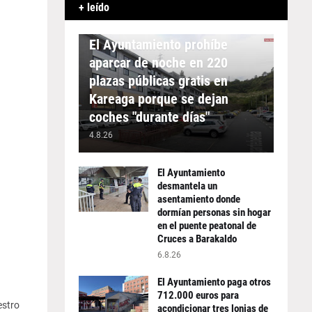
+ leído
APARCAMIENTO
El Ayuntamiento prohíbe
aparcar de noche en 220
plazas públicas gratis en
Kareaga porque se dejan
coches "durante días"
4.8.26
El Ayuntamiento
desmantela un
asentamiento donde
dormían personas sin hogar
en el puente peatonal de
Cruces a Barakaldo
6.8.26
El Ayuntamiento paga otros
712.000 euros para
estro
acondicionar tres lonjas de