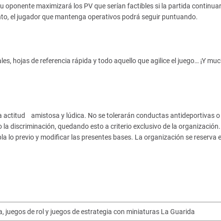
oponente maximizará los PV que serían factibles si la partida continua
nto, el jugador que mantenga operativos podrá seguir puntuando.
les, hojas de referencia rápida y todo aquello que agilice el juego… ¡Y mu
a actitud amistosa y lúdica. No se tolerarán conductas antideportivas o
o la discriminación, quedando esto a criterio exclusivo de la organización.
la lo previo y modificar las presentes bases. La organización se reserva e
, juegos de rol y juegos de estrategia con miniaturas La Guarida