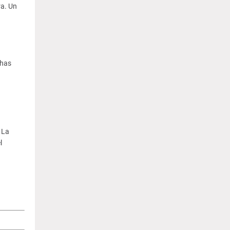
ra. Un
chas
 La
l