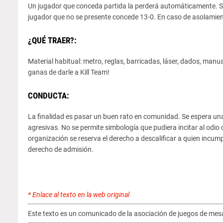
Un jugador que conceda partida la perderá automáticamente. Su 
jugador que no se presente concede 13-0. En caso de asolamie
¿QUÉ TRAER?:
Material habitual: metro, reglas, barricadas, láser, dados, manua
ganas de darle a Kill Team!
CONDUCTA:
La finalidad es pasar un buen rato en comunidad. Se espera un
agresivas. No se permite simbología que pudiera incitar al odio 
organización se reserva el derecho a descalificar a quien incump
derecho de admisión.
* Enlace al texto en la web original
Este texto es un comunicado de la asociación de juegos de mesa