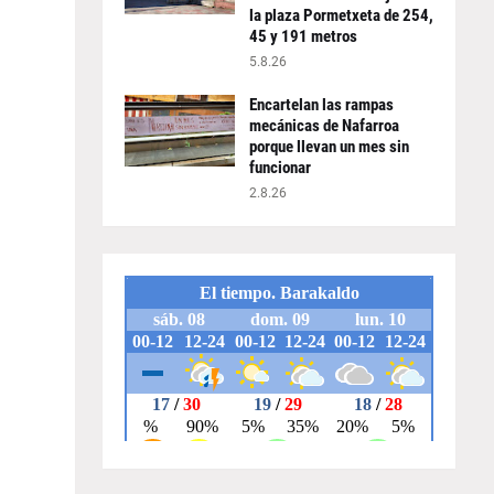
la plaza Pormetxeta de 254,
45 y 191 metros
5.8.26
Encartelan las rampas
mecánicas de Nafarroa
porque llevan un mes sin
funcionar
2.8.26