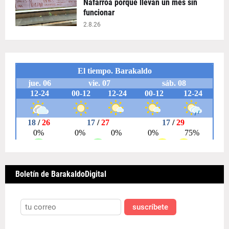
Nafarroa porque llevan un mes sin
funcionar
2.8.26
Boletín de BarakaldoDigital
suscríbete