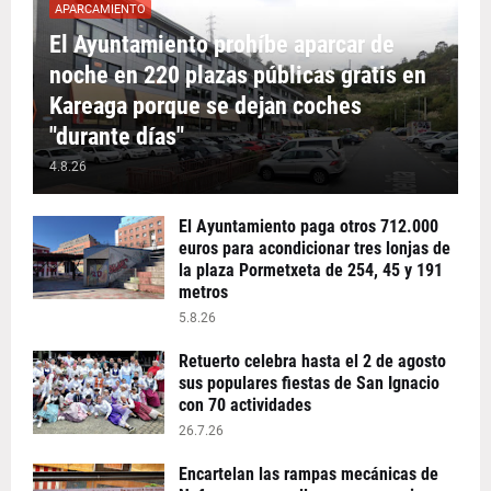
APARCAMIENTO
El Ayuntamiento prohíbe aparcar de
noche en 220 plazas públicas gratis en
Kareaga porque se dejan coches
"durante días"
4.8.26
El Ayuntamiento paga otros 712.000
euros para acondicionar tres lonjas de
la plaza Pormetxeta de 254, 45 y 191
metros
5.8.26
Retuerto celebra hasta el 2 de agosto
sus populares fiestas de San Ignacio
con 70 actividades
26.7.26
Encartelan las rampas mecánicas de