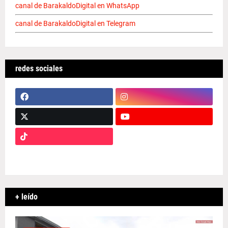
canal de BarakaldoDigital en WhatsApp
canal de BarakaldoDigital en Telegram
redes sociales
+ leído