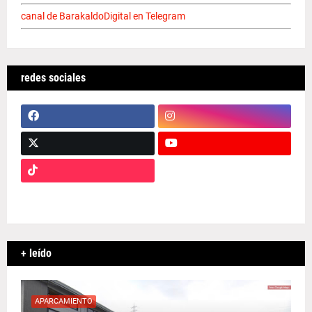
canal de BarakaldoDigital en Telegram
redes sociales
+ leído
APARCAMIENTO