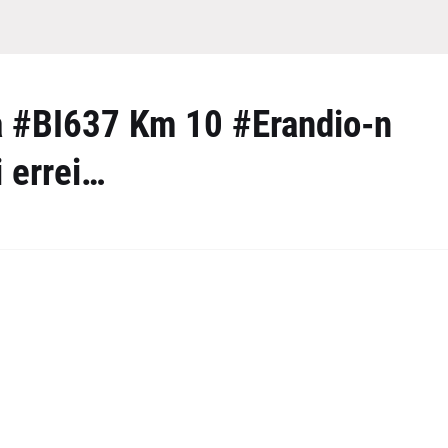
a #BI637 Km 10 #Erandio-n
 errei…