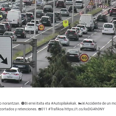
orantzan. 🟠Bi errei itxita eta #Autopilakekak. 🏍️🚨Accidente de un mo
s cortados y retenciones. ☎️011 #Trafikoa https://t.co/kxDGi4h0NY