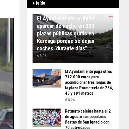
+ leído
APARCAMIENTO
El Ayuntamiento prohíbe
aparcar de noche en 220
plazas públicas gratis en
Kareaga porque se dejan
coches "durante días"
4.8.26
El Ayuntamiento paga otros
712.000 euros para
acondicionar tres lonjas de
la plaza Pormetxeta de 254,
45 y 191 metros
5.8.26
Retuerto celebra hasta el 2
de agosto sus populares
fiestas de San Ignacio con
70 actividades