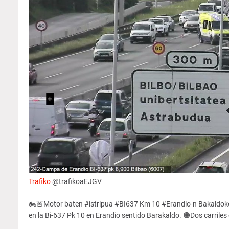
Trafiko
@trafikoaEJGV
🏍️🚨Motor baten #istripua #BI637 Km 10 #Erandio-n Bakaldoko n
en la Bi-637 Pk 10 en Erandio sentido Barakaldo. 🟠Dos carrile