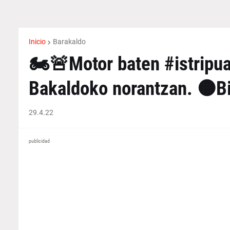
Inicio
Barakaldo
🏍️🚨Motor baten #istripu
Bakaldoko norantzan. 🟠Bi
29.4.22
publicidad