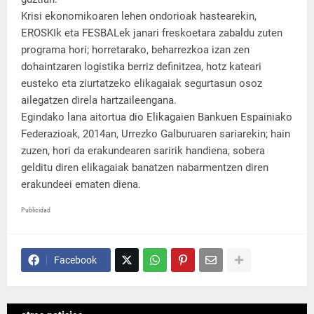
Krisi ekonomikoaren lehen ondorioak hastearekin,
EROSKIk eta FESBALek janari freskoetara zabaldu zuten
programa hori; horretarako, beharrezkoa izan zen
dohaintzaren logistika berriz definitzea, hotz kateari
eusteko eta ziurtatzeko elikagaiak segurtasun osoz
ailegatzen direla hartzaileengana.
Egindako lana aitortua dio Elikagaien Bankuen Espainiako
Federazioak, 2014an, Urrezko Galburuaren sariarekin; hain
zuzen, hori da erakundearen saririk handiena, sobera
gelditu diren elikagaiak banatzen nabarmentzen diren
erakundeei ematen diena.
Publicidad
Facebook