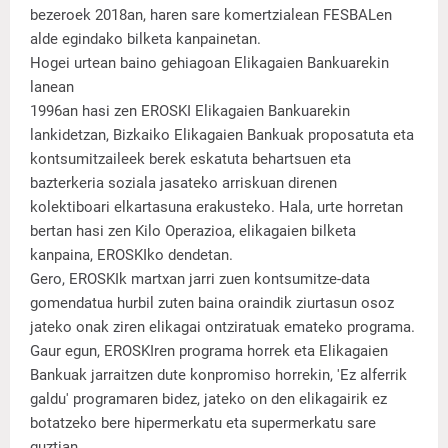
bezeroek 2018an, haren sare komertzialean FESBALen
alde egindako bilketa kanpainetan.
Hogei urtean baino gehiagoan Elikagaien Bankuarekin
lanean
1996an hasi zen EROSKI Elikagaien Bankuarekin
lankidetzan, Bizkaiko Elikagaien Bankuak proposatuta eta
kontsumitzaileek berek eskatuta behartsuen eta
bazterkeria soziala jasateko arriskuan direnen
kolektiboari elkartasuna erakusteko. Hala, urte horretan
bertan hasi zen Kilo Operazioa, elikagaien bilketa
kanpaina, EROSKIko dendetan.
Gero, EROSKIk martxan jarri zuen kontsumitze-data
gomendatua hurbil zuten baina oraindik ziurtasun osoz
jateko onak ziren elikagai ontziratuak emateko programa.
Gaur egun, EROSKIren programa horrek eta Elikagaien
Bankuak jarraitzen dute konpromiso horrekin, 'Ez alferrik
galdu' programaren bidez, jateko on den elikagairik ez
botatzeko bere hipermerkatu eta supermerkatu sare
guztian.