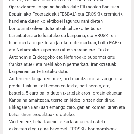
Operazioaren kanpaina hasiko dute Elikagaien Bankuen
Espainiako Federazioak (FESBAL) eta EROSKIk premiarik
handiena duten kolektiboei lagundu nahi dieten
kontsumitzaileen dohaintzak biltzeko helburuz.
Larunbatera arte luzatuko da kanpaina, eta EROSKIren
hipermerkatu guztietan jarriko dute martxan, baita EAEko
eta Nafarroako supermerkatuen sarean ere. Euskal
Autonomia Erkidegoko eta Nafarroako supermerkatu
frankiziatuek eta Melillako hipermerkatu frankiziatuak
kanpainan parte hartuko dute.
Aurten ere, laugarren urtez, bi dohaintza mota izango dira:
produktuak fisikoki eman daitezke, beti bezala, eta,
bestela, 5 euro balio duten txartelak erosi ordainlekuetan.
Kanpaina amaitzean, txartelen bidez lortzen den dirua
Elikagaien Bankuari emango zaio, gehien komeni diren eta
behar diren produktuak erosteko.
"Aurten ere, behartsuenei elkartasuna erakusteko
eskatzen diegu gure bezeroei. EROSKIk konpromisoak