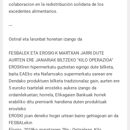
colaboracion en la redistribución solidaria de los
excedentes alimentarios.
---
Ostiral eta larunbat honetan izango da
FESBALEK ETA EROSKI-K MARTXAN JARRI DUTE
AURTEN ERE JANARIAK BILTZEKO "KILO OPERAZIOA"
EROSKIren hipermerkatu guztietan egingo dute bilketa,
baita EAEko eta Nafarroako supermerkatu sarean ere
Dendako produktuen bilketa tradizionalaz gain, aurten ere
5 euroko txartelak erosteko aukera izango da
ordainlekuetan; horrela, Elikagaien Bankuak horiek
erabiliko ditu premiarik handiena duten produktuak
erosteko
EROSKI joan deneko hogei urtean baino gehiagoan ari da
FESBALekin
Elorrio, 2019ko maiatzaren 29a.- Ostiralean, Kilo