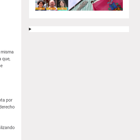
a misma
a que,
 e
pta por
 derecho
alizando