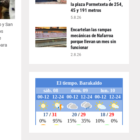
la plaza Pormetxeta de 254,
45 y 191 metros
5.8.26
o y San
Encartelan las rampas
os
mecánicas de Nafarroa
e
porque llevan un mes sin
para
funcionar
2.8.26