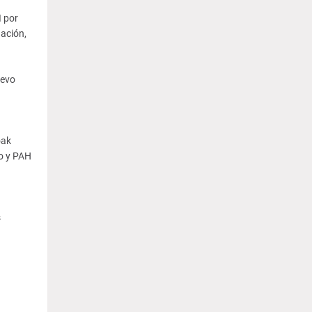
I por
nación,
uevo
oak
o y PAH
s