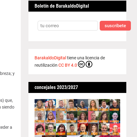
Boletín de BarakaldoDigital
suscríbete
BarakaldoDigital
tiene una licencia de
reutilización
CC BY 4.0
breza; y
concejales 2023/2027
s) que,
n siendo
ceder a