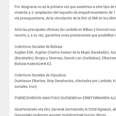
Por desgracia no es la primera vez que asistimos a este tipo de
vivienda a 2; ampliación del requisito de empadronamiento de 1 
vía presupuestaria, de la vinculación de la RGI al SMI en los últi
Ante las principales oficinas de Lanbide en Bilbao y Donosti no
recorte; y, a su vez, garantice unas prestaciones que posibiliten
Colectivos Sociales de Bizkaia:
Argilan-ESK, Argitan (Centro Asesor de la Mujer, Barakaldo), As
(Barakaldo), Brujas y Diversas, Danok Lan (Galdakao), Elkartz
Bizkaia-Kaleratzerik EZ.
Colectivos Sociales de Gipuzkoa:
Duintasun Elkartea, Stop Desahucios, Afectadxs por Lanbide, Ko
sociales, Irun).
POBREZIAREKIN AMAITUKO DUENDBEren ERREFORMAREN AL
Gizarteratzeko eta Diru Sarrerak bermatzeko 8/2008 legearen, ab
Donostiako bulegoen aurrean mobilizazioak burutu ditugu.