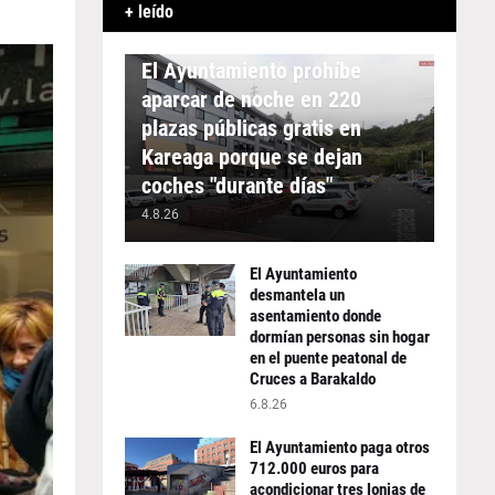
+ leído
APARCAMIENTO
El Ayuntamiento prohíbe
aparcar de noche en 220
plazas públicas gratis en
Kareaga porque se dejan
coches "durante días"
4.8.26
El Ayuntamiento
desmantela un
asentamiento donde
dormían personas sin hogar
en el puente peatonal de
Cruces a Barakaldo
6.8.26
El Ayuntamiento paga otros
712.000 euros para
acondicionar tres lonjas de