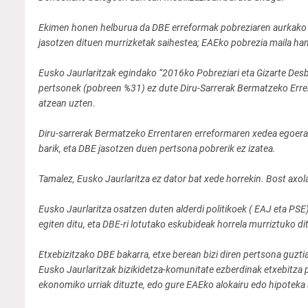
Ekimen honen helburua da DBE erreformak pobreziaren aurkako l
jasotzen dituen murrizketak saihestea; EAEko pobrezia maila han
Eusko Jaurlaritzak egindako “2016ko Pobreziari eta Gizarte Des
pertsonek (pobreen %31) ez dute Diru-Sarrerak Bermatzeko Errent
atzean uzten.
Diru-sarrerak Bermatzeko Errentaren erreformaren xedea egoera i
barik, eta DBE jasotzen duen pertsona pobrerik ez izatea.
Tamalez, Eusko Jaurlaritza ez dator bat xede horrekin. Bost axo
Eusko Jaurlaritza osatzen duten alderdi politikoek ( EAJ eta P
egiten ditu, eta DBE-ri lotutako eskubideak horrela murriztuko dit
Etxebizitzako DBE bakarra, etxe berean bizi diren pertsona guzti
Eusko Jaurlaritzak bizikidetza-komunitate ezberdinak etxebitza 
ekonomiko urriak dituzte, edo gure EAEko alokairu edo hipoteka al