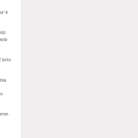
a”-k
000
ezia
 lortu
tea.
tu
arren.