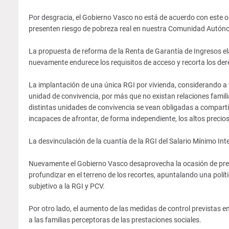
Por desgracia, el Gobierno Vasco no está de acuerdo con este ob
presenten riesgo de pobreza real en nuestra Comunidad Autón
La propuesta de reforma de la Renta de Garantía de Ingresos e
nuevamente endurece los requisitos de acceso y recorta los dere
La implantación de una única RGI por vivienda, considerando a
unidad de convivencia, por más que no existan relaciones familia
distintas unidades de convivencia se vean obligadas a compart
incapaces de afrontar, de forma independiente, los altos precio
La desvinculación de la cuantía de la RGI del Salario Mínimo Inter
Nuevamente el Gobierno Vasco desaprovecha la ocasión de pres
profundizar en el terreno de los recortes, apuntalando una polít
subjetivo a la RGI y PCV.
Por otro lado, el aumento de las medidas de control previstas 
a las familias perceptoras de las prestaciones sociales.