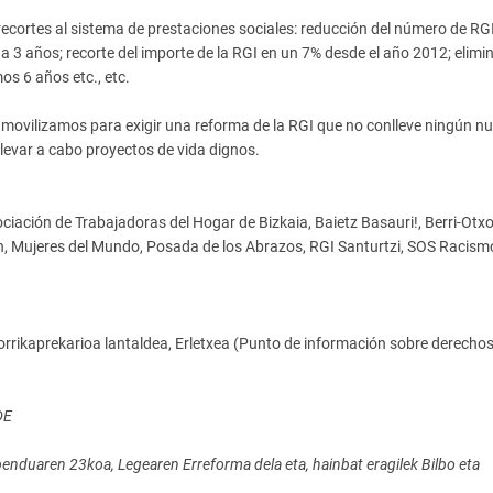
 recortes al sistema de prestaciones sociales: reducción del número de RG
a 3 años; recorte del importe de la RGI en un 7% desde el año 2012; elimi
mos 6 años etc., etc.
s movilizamos para exigir una reforma de la RGI que no conlleve ningún n
 llevar a cabo proyectos de vida dignos.
ociación de Trabajadoras del Hogar de Bizkaia, Baietz Basauri!, Berri-Otx
en, Mujeres del Mundo, Posada de los Abrazos, RGI Santurtzi, SOS Racism
rrikaprekarioa lantaldea, Erletxea (Punto de información sobre derecho
DE
enduaren 23koa, Legearen Erreforma dela eta, hainbat eragilek Bilbo eta