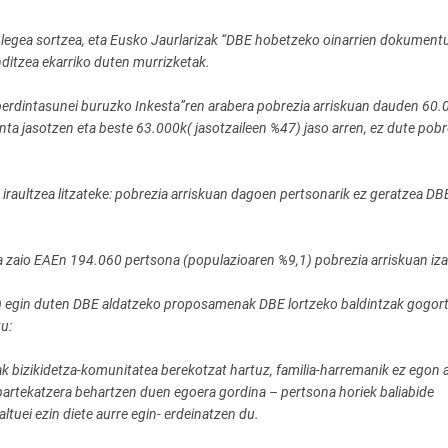
egea sortzea, eta Eusko Jaurlarizak “DBE hobetzeko oinarrien dokumentu
ditzea ekarriko duten murrizketak.
berdintasunei buruzko Inkesta”ren arabera pobrezia arriskuan dauden 60.
a jasotzen eta beste 63.000k( jasotzaileen %47) jaso arren, ez dute pobr
raultzea litzateke: pobrezia arriskuan dagoen pertsonarik ez geratzea DBE
la zaio EAEn 194.060 pertsona (populazioaren %9,1) pobrezia arriskuan iza
SE) egin duten DBE aldatzeko proposamenak DBE lortzeko baldintzak gogor
u:
ak bizikidetza-komunitatea berekotzat hartuz, familia-harremanik ez egon 
partekatzera behartzen duen egoera gordina – pertsona horiek baliabide
tuei ezin diete aurre egin- erdeinatzen du.