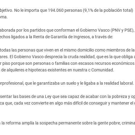
jetivo. No le importa que 194.060 personas (9,1% de la población total)
oma.
laborada por los partidos que conforman el Gobierno Vasco (PNV y PSE),
chos ligados a la Renta de Garantía de Ingresos, a través de:
 todas las personas que viven en el mismo domicilio como miembros de l
res. El Gobierno Vasco desprecia la cruda realidad, que es la que obliga 
ir piso porque son personas o familias con escasos recursos económicos
s de alquileres e hipotecas existentes en nuestra c Comunidad.
profesional, que le garantizaba un suelo y le ligaba a la realidad laboral.
entar las bases de una Ley que sea capaz de acabar con la pobreza y o
ica que, cada vez convierte en algo más difícil de conseguir y mantener el
en la reforma amplía la sospecha permanente sobre la gente pobre, crimin