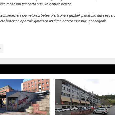
eko maitasun txinparta piztuko baitute bertan.
izunkeriez eta joan-etorriz betea. Pertsonaia guztiek pairatuko dute esper
iak eta hotelean oporrak igarotzen ari diren bezero ezin burugabeagoak.