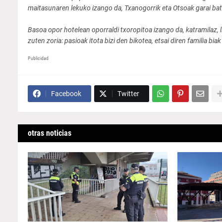
maitasunaren lekuko izango da, Txanogorrik eta Otsoak garai bat
Basoa opor hotelean oporraldi txoropitoa izango da, katramilaz, l
zuten zoria: pasioak itota bizi den bikotea, etsai diren familia b
Publicidad
Facebook
Twitter
otras noticias