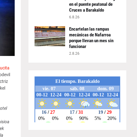
en el puente peatonal de
Cruces a Barakaldo
6.8.26
Encartelan las rampas
mecánicas de Nafarroa
porque llevan un mes sin
funcionar
2.8.26
ucita
odevil
ctriz
kel
otel
isioa
ek
la