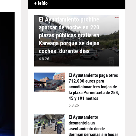
+ leído
APARCAMIENTO
El Ayuntamiento prohíbe
aparcar de noche en 220
plazas públicas gratis en
Kareaga porque se dejan
coches "durante días"
4.8.26
El Ayuntamiento paga otros
712.000 euros para
acondicionar tres lonjas de
la plaza Pormetxeta de 254,
45 y 191 metros
5.8.26
El Ayuntamiento
desmantela un
asentamiento donde
dormían personas sin hogar