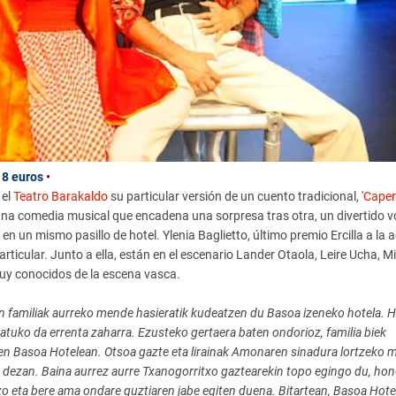
18 euros
•
 el
Teatro Barakaldo
su particular versión de un cuento tradicional, '
Caper
es una comedia musical que encadena una sorpresa tras otra, un divertido v
en un mismo pasillo de hotel. Ylenia Baglietto, último premio Ercilla a la a
ticular. Junto a ella, están en el escenario Lander Otaola, Leire Ucha, Mi
muy conocidos de la escena vasca.
ren familiak aurreko mende hasieratik kudeatzen du Basoa izeneko hotela. H
tuko da errenta zaharra. Ezusteko gertaera baten ondorioz, familia biek
n Basoa Hotelean. Otsoa gazte eta lirainak Amonaren sinadura lortzeko m
 dezan. Baina aurrez aurre Txanogorritxo gaztearekin topo egingo du, hon
xo eta bere ama ondare guztiaren jabe egiten duena. Bitartean, Basoa Hote