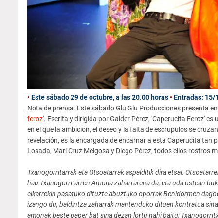
•
Este sábado 29 de octubre, a las 20.00 horas
•
Entradas: 15/
Nota de prensa
. Este sábado Glu Glu Producciones presenta en
feroz
'. Escrita y dirigida por Galder Pérez, 'Caperucita Feroz' 
en el que la ambición, el deseo y la falta de escrúpulos se cruzan 
revelación, es la encargada de encarnar a esta Caperucita tan par
Losada, Mari Cruz Melgosa y Diego Pérez, todos ellos rostros 
Txanogorritarrak eta Otsoatarrak aspalditik dira etsai. Otsoatar
hau Txanogorritarren Amona zaharrarena da, eta uda ostean buka
elkarrekin pasatuko dituzte abuztuko oporrak Benidormen dagoe
izango du, baldintza zaharrak mantenduko dituen kontratua sina
amonak beste paper bat sina dezan lortu nahi baitu: Txanogorrit