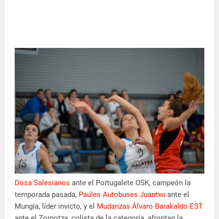
Dosa Salesianos
ante el Portugalete OSK, campeón la
temporada pasada,
Paúles Autobuses Juantxu
ante el
Mungia, líder invicto, y el
Mudanzas Álvaro Barakaldo EST
ante el Zornotza, colista de la categoría, afrontan la