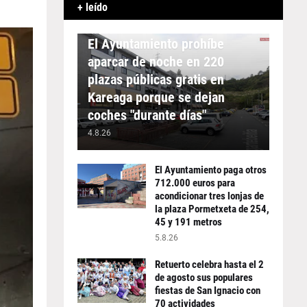
+ leído
APARCAMIENTO
El Ayuntamiento prohíbe
aparcar de noche en 220
plazas públicas gratis en
Kareaga porque se dejan
coches "durante días"
4.8.26
El Ayuntamiento paga otros
712.000 euros para
acondicionar tres lonjas de
la plaza Pormetxeta de 254,
45 y 191 metros
5.8.26
Retuerto celebra hasta el 2
de agosto sus populares
fiestas de San Ignacio con
70 actividades