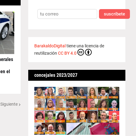
suscríbete
BarakaldoDigital
tiene una licencia de
reutilización
CC BY 4.0
nerales
en el
concejales 2023/2027
 Siguiente