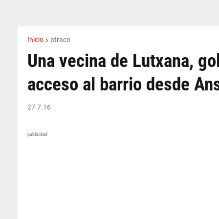
Inicio
atraco
Una vecina de Lutxana, gol
acceso al barrio desde An
27.7.16
publicidad