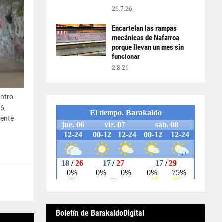
26.7.26
Encartelan las rampas
mecánicas de Nafarroa
porque llevan un mes sin
funcionar
2.8.26
entro
6,
iente
Boletín de BarakaldoDigital