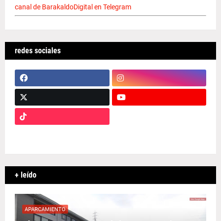
canal de BarakaldoDigital en Telegram
redes sociales
+ leído
APARCAMIENTO