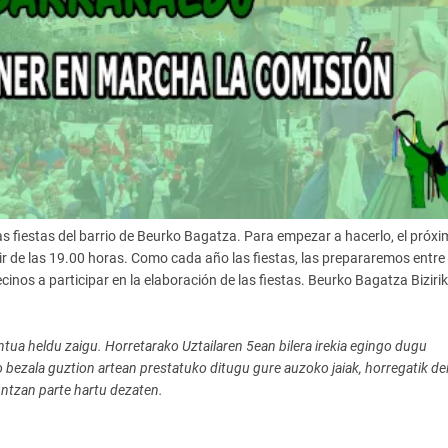
s fiestas del barrio de Beurko Bagatza. Para empezar a hacerlo, el próxi
ir de las 19.00 horas. Como cada año las fiestas, las prepararemos entre
inos a participar en la elaboración de las fiestas. Beurko Bagatza Bizirik
tua heldu zaigu. Horretarako Uztailaren 5ean bilera irekia egingo dugu
o bezala guztion artean prestatuko ditugu gure auzoko jaiak, horregatik de
untzan parte hartu dezaten.