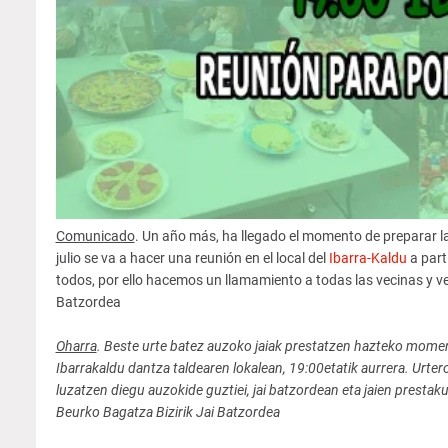
Comunicado
. Un año más, ha llegado el momento de preparar la
julio se va a hacer una reunión en el local del
Ibarra-Kaldu
a part
todos, por ello hacemos un llamamiento a todas las vecinas y vec
Batzordea
Oharra
. Beste urte batez auzoko jaiak prestatzen hazteko momen
Ibarrakaldu dantza taldearen lokalean, 19:00etatik aurrera. Urter
luzatzen diegu auzokide guztiei, jai batzordean eta jaien prestak
Beurko Bagatza Bizirik Jai Batzordea