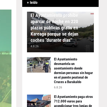
+ leído
APARCAMIENTO
El Ayuntamiento prohíbe
aparcar de noche en 220
plazas públicas gratis en
Kareaga porque se dejan
coches "durante días"
4.8.26
El Ayuntamiento
desmantela un
asentamiento donde
dormían personas sin hogar
en el puente peatonal de
Cruces a Barakaldo
6.8.26
El Ayuntamiento paga otros
712.000 euros para
acondicionar tres lonjas de