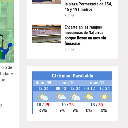
la plaza Pormetxeta de 254,
45 y 191 metros
5.8.26
Encartelan las rampas
mecánicas de Nafarroa
porque llevan un mes sin
funcionar
2.8.26
mo 5 de
 todas y
 Jai
ia