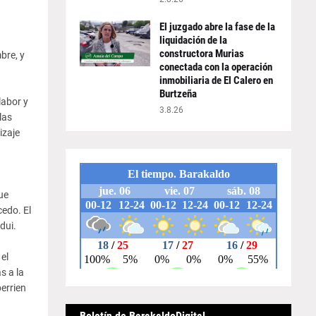
El juzgado abre la fase de la
liquidación de la
constructora Murias
bre, y
conectada con la operación
inmobiliaria de El Calero en
Burtzeña
labor y
3.8.26
las
izaje
ue
edo. El
dui.
el
s a la
errien