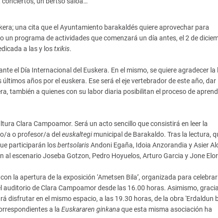
 conciertos, un bertso saioa…
uskera; una cita que el Ayuntamiento barakaldés quiere aprovechar para
do un programa de actividades que comenzará un día antes, el 2 de diciem
edicada a las y los
txikis
.
te el Día Internacional del Euskera. En el mismo, se quiere agradecer la 
ltimos años por el euskera. Ese será el eje vertebrador de este año, dar 
a, también a quienes con su labor diaria posibilitan el proceso de aprend
ultura Clara Campoamor. Será un acto sencillo que consistirá en leer la
no/a o profesor/a del
euskaltegi
municipal de Barakaldo. Tras la lectura, q
que participarán los
bertsolaris
Andoni Egaña, Idoia Anzorandia y Asier Alc
irán al escenario Joseba Gotzon, Pedro Hoyuelos, Arturo Garcia y Jone Elor
, con la apertura de la exposición ‘Ametsen Bila’, organizada para celebrar 
 el auditorio de Clara Campoamor desde las 16.00 horas. Asimismo, gracia
á disfrutar en el mismo espacio, a las 19.30 horas, de la obra 'Erdaldun b
correspondientes a la
Euskararen ginkana
que esta misma asociación ha