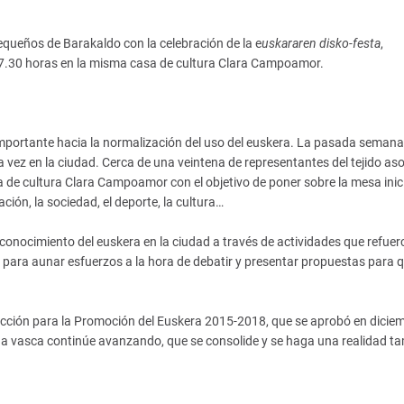
pequeños de Barakaldo con la celebración de la e
uskararen disko-festa
,
7.30 horas en la misma casa de cultura Clara Campoamor.
portante hacia la normalización del uso del euskera. La pasada semana 
 vez en la ciudad. Cerca de una veintena de representantes del tejido aso
a de cultura Clara Campoamor con el objetivo de poner sobre la mesa inic
ión, la sociedad, el deporte, la cultura…
 conocimiento del euskera en la ciudad a través de actividades que refuer
para aunar esfuerzos a la hora de debatir y presentar propuestas para q
 Acción para la Promoción del Euskera 2015-2018, que se aprobó en dicie
engua vasca continúe avanzando, que se consolide y se haga una realidad t