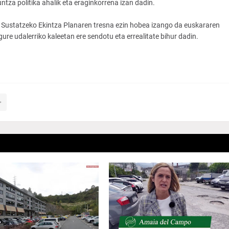
za politika ahalik eta eraginkorrena izan dadin.
ustatzeko Ekintza Planaren tresna ezin hobea izango da euskararen
gure udalerriko kaleetan ere sendotu eta errealitate bihur dadin.