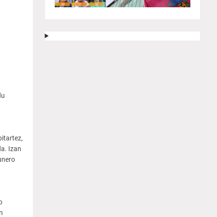
du
itartez,
a. Izan
unero
o
n