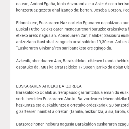
ostean, Andoni Egaña, Idoia Anzorandia eta Asier Alcedo bertso
kontzertuaz gozatu ahal izango da; bertan, Joseba Gotzon, Ped
Edonola ere, Euskararen Nazioarteko Egunaren ospakizuna aurr
Euskal Futbol Selekzioaren mendeurrenari buruzko erakusketa 
etxeko areto nagusian. Abenduaren 2an, halaber, Sasiburu euska
antzezlana ikusi ahal izango da arratsaldeko 19,30ean. Antzez
“Euskararen Ginkana”ren sari banaketa ere egingo da.
Azkenik, abenduaren 4an, Barakaldoko txikienen txanda helduk
ospatuko da. Musika arratsaldeko 17:30ean jarriko da abian C
EUSKARAREN AHOLKU BATZORDEA
Barakaldoko Udalak aurrerapauso garrantzitsua eman du euskar
sortu berri den Euskararen Aholku Batzordearen lehendabiziko b
hezkuntza eta euskalduntze alorretako ordezkariak, 20 batzord
gizartearen hainbat alorretan (familia, hezkuntza, aisia, kirola,
Batzorde honen helburu nagusia Barakaldon euskararen ezagutza 