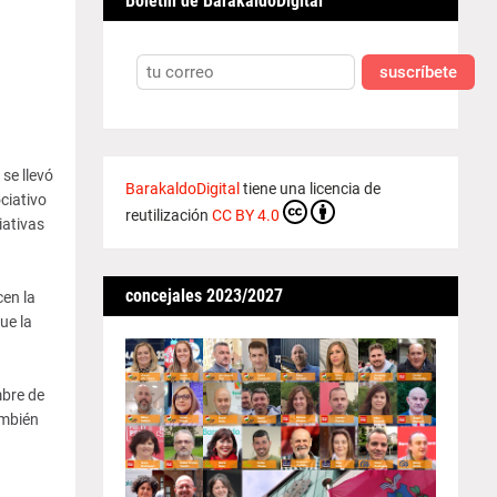
Boletín de BarakaldoDigital
suscríbete
se llevó
BarakaldoDigital
tiene una licencia de
ciativo
reutilización
CC BY 4.0
iativas
concejales 2023/2027
cen la
ue la
mbre de
ambién