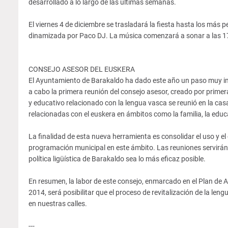
desarrollado a lo largo de las últimas semanas.
El viernes 4 de diciembre se trasladará la fiesta hasta los más 
dinamizada por Paco DJ. La música comenzará a sonar a las 1
CONSEJO ASESOR DEL EUSKERA
El Ayuntamiento de Barakaldo ha dado este año un paso muy im
a cabo la primera reunión del consejo asesor, creado por primera
y educativo relacionado con la lengua vasca se reunió en la cas
relacionadas con el euskera en ámbitos como la familia, la educac
La finalidad de esta nueva herramienta es consolidar el uso y el
programación municipal en este ámbito. Las reuniones servirán 
política ligüística de Barakaldo sea lo más eficaz posible.
En resumen, la labor de este consejo, enmarcado en el Plan de
2014, será posibilitar que el proceso de revitalización de la l
en nuestras calles.
---