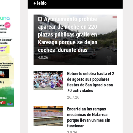
+ leído
APARCAMIENTO
El Ayuntamiento prohíbe
aparcar de noche en 220
plazas públicas gratis en
Kareaga porque se dejan
coches "durante días"
4.8.26
Retuerto celebra hasta el 2
de agosto sus populares
fiestas de San Ignacio con
70 actividades
26.7.26
Encartelan las rampas
mecánicas de Nafarroa
porque llevan un mes sin
funcionar
2.8.26