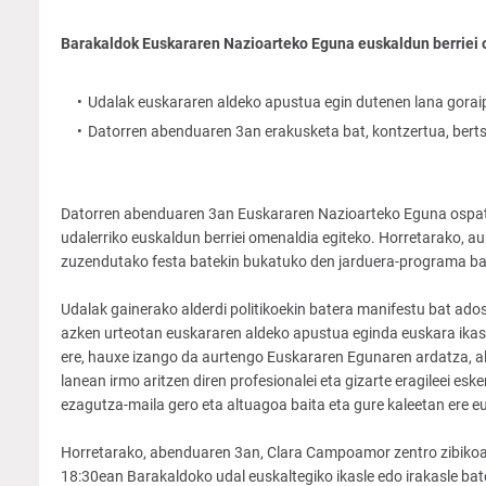
Barakaldok Euskararen Nazioarteko Eguna euskaldun berriei
Udalak euskararen aldeko apustua egin dutenen lana goraip
Datorren abenduaren 3an erakusketa bat, kontzertua, bert
Datorren abenduaren 3an Euskararen Nazioarteko Eguna ospatu
udalerriko euskaldun berriei omenaldia egiteko. Horretarako, a
zuzendutako festa batekin bukatuko den jarduera-programa bat
Udalak gainerako alderdi politikoekin batera manifestu bat ad
azken urteotan euskararen aldeko apustua eginda euskara ikast
ere, hauxe izango da aurtengo Euskararen Egunaren ardatza, al
lanean irmo aritzen diren profesionalei eta gizarte eragileei es
ezagutza-maila gero eta altuagoa baita eta gure kaleetan ere e
Horretarako, abenduaren 3an, Clara Campoamor zentro zibikoan 
18:30ean Barakaldoko udal euskaltegiko ikasle edo irakasle bate