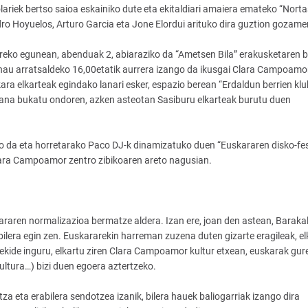
lariek bertso saioa eskainiko dute eta ekitaldiari amaiera emateko “Nort
ro Hoyuelos, Arturo Garcia eta Jone Elordui arituko dira guztion gozame
eko egunean, abenduak 2, abiaraziko da “Ametsen Bila” erakusketaren bi
hau arratsaldeko 16,00etatik aurrera izango da ikusgai Clara Campoamor
ra elkarteak egindako lanari esker, espazio berean “Erdaldun berrien klu
lana bukatu ondoren, azken asteotan Sasiburu elkarteak burutu duen
o da eta horretarako Paco DJ-k dinamizatuko duen “Euskararen disko-fe
lara Campoamor zentro zibikoaren areto nagusian.
aren normalizazioa bermatze aldera. Izan ere, joan den astean, Baraka
ilera egin zen. Euskararekin harreman zuzena duten gizarte eragileak, el
ekide inguru, elkartu ziren Clara Campoamor kultur etxean, euskarak gur
 kultura…) bizi duen egoera aztertzeko.
eta erabilera sendotzea izanik, bilera hauek baliogarriak izango dira