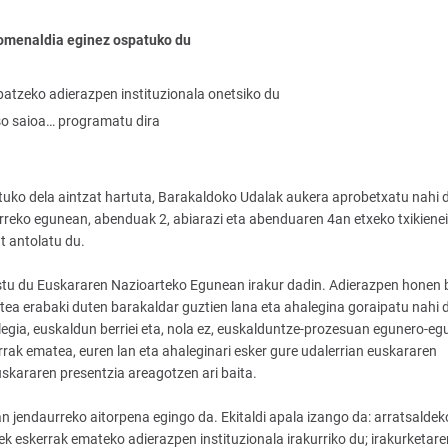
 omenaldia eginez ospatuko du
atzeko adierazpen instituzionala onetsiko du
so saioa… programatu dira
ko dela aintzat hartuta, Barakaldoko Udalak aukera aprobetxatu nahi 
urreko egunean, abenduak 2, abiarazi eta abenduaren 4an etxeko txikienei
 antolatu du.
ostu du Euskararen Nazioarteko Egunean irakur dadin. Adierazpen honen b
ea erabaki duten barakaldar guztien lana eta ahalegina goraipatu nahi d
egia, euskaldun berriei eta, nola ez, euskalduntze-prozesuan egunero-eg
kerrak ematea, euren lan eta ahaleginari esker gure udalerrian euskararen
uskararen presentzia areagotzen ari baita.
jendaurreko aitorpena egingo da. Ekitaldi apala izango da: arratsaldek
k eskerrak emateko adierazpen instituzionala irakurriko du; irakurketare