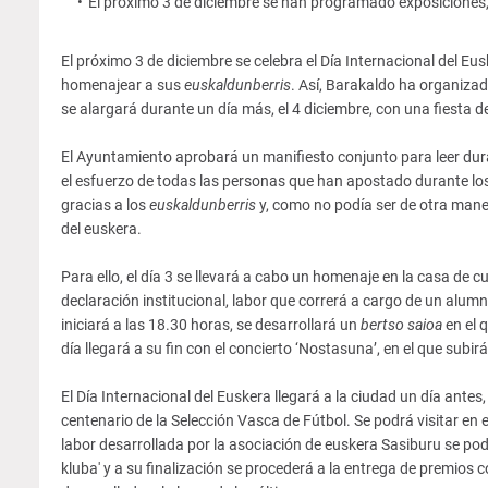
El próximo 3 de diciembre se han programado exposiciones,
El próximo 3 de diciembre se celebra el Día Internacional del E
homenajear a sus
euskaldunberris
. Así, Barakaldo ha organiza
se alargará durante un día más, el 4 diciembre, con una fiesta d
El Ayuntamiento aprobará un manifiesto conjunto para leer duran
el esfuerzo de todas las personas que han apostado durante los ú
gracias a los
euskaldunberris
y, como no podía ser de otra maner
del euskera.
Para ello, el día 3 se llevará a cabo un homenaje en la casa de c
declaración institucional, labor que correrá a cargo de un alum
iniciará a las 18.30 horas, se desarrollará un
bertso saioa
en el 
día llegará a su fin con el concierto ‘Nostasuna’, en el que sub
El Día Internacional del Euskera llegará a la ciudad un día antes
centenario de la Selección Vasca de Fútbol. Se podrá visitar en
labor desarrollada por la asociación de euskera Sasiburu se podr
kluba' y a su finalización se procederá a la entrega de premios 