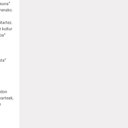
asuna”
nerako.
tartez.
 kultur
ba”
sta”
ldon
karteak,
e