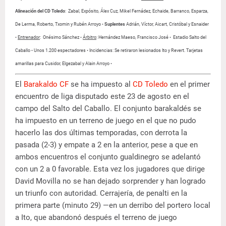
Alineación del CD Toledo
: Zabal, Expósito, Álex Cuz, Mikel Fernádez, Echaide, Barranco, Esparza,
De Lerma, Roberto, Txomin y Rubén Arroyo •
Suplentes
Adrián, Víctor, Aicart, Cristóbal y Esnaider
•
Entrenador
: Onésimo Sánchez •
Árbitro
: Hernández Maeso, Francisco José •
Estadio Salto del
Caballo • Unos 1.200 espectadores • Incidencias: Se retiraron lesionados Ito y Revert. Tarjetas
amarillas para Cusidor, Elgezabal y Alain Arroyo •
El
Barakaldo CF
se ha impuesto al
CD Toledo
en el primer
encuentro de liga disputado este 23 de agosto en el
campo del Salto del Caballo. El conjunto barakaldés se
ha impuesto en un terreno de juego en el que no pudo
hacerlo las dos últimas temporadas, con derrota la
pasada (2-3) y empate a 2 en la anterior, pese a que en
ambos encuentros el conjunto gualdinegro se adelantó
con un 2 a 0 favorable. Esta vez los jugadores que dirige
David Movilla no se han dejado sorprender y han logrado
un triunfo con autoridad. Cerrajería, de penalti en la
primera parte (minuto 29) —en un derribo del portero local
a Ito, que abandonó después el terreno de juego