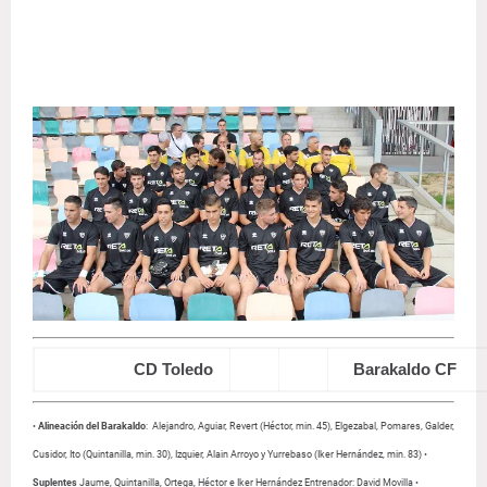
CD Toledo
0
2
Barakaldo CF
•
Alineación del Barakaldo
: Alejandro, Aguiar, Revert (Héctor, min. 45), Elgezabal, Pomares, Galder,
Cusidor, Ito (Quintanilla, min. 30), Izquier, Alain Arroyo y Yurrebaso (Iker Hernández, min. 83) •
Suplentes
Jaume, Quintanilla, Ortega, Héctor e Iker Hernández
Entrenador
: David Movilla •