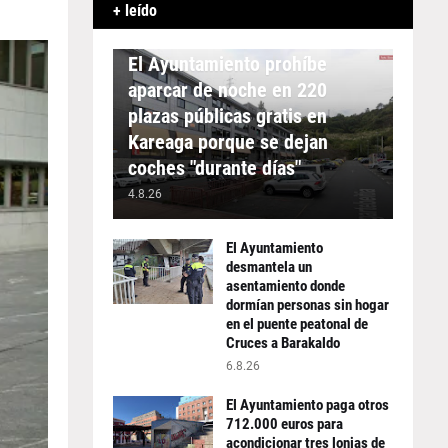
+ leído
APARCAMIENTO
El Ayuntamiento prohíbe
aparcar de noche en 220
plazas públicas gratis en
Kareaga porque se dejan
coches "durante días"
4.8.26
El Ayuntamiento
desmantela un
asentamiento donde
dormían personas sin hogar
en el puente peatonal de
Cruces a Barakaldo
6.8.26
El Ayuntamiento paga otros
712.000 euros para
acondicionar tres lonjas de