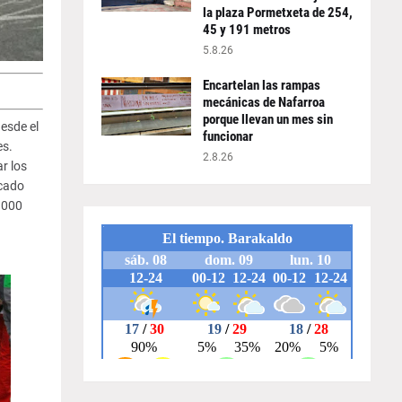
la plaza Pormetxeta de 254,
45 y 191 metros
5.8.26
Encartelan las rampas
mecánicas de Nafarroa
porque llevan un mes sin
esde el
funcionar
es.
2.8.26
r los
acado
.000