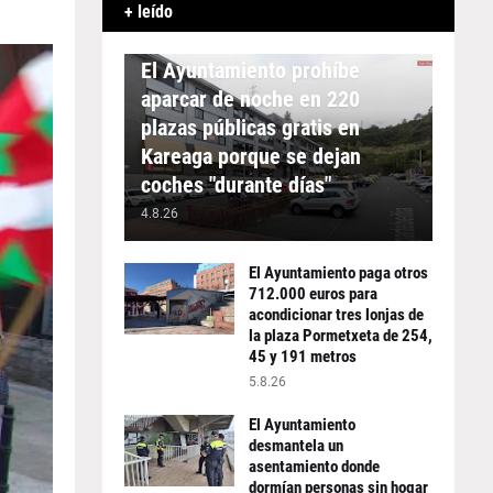
+ leído
APARCAMIENTO
El Ayuntamiento prohíbe
aparcar de noche en 220
plazas públicas gratis en
Kareaga porque se dejan
coches "durante días"
4.8.26
El Ayuntamiento paga otros
712.000 euros para
acondicionar tres lonjas de
la plaza Pormetxeta de 254,
45 y 191 metros
5.8.26
El Ayuntamiento
desmantela un
asentamiento donde
dormían personas sin hogar