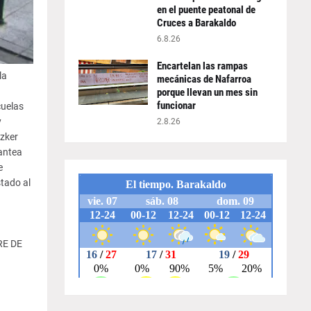
en el puente peatonal de
Cruces a Barakaldo
6.8.26
Encartelan las rampas
la
mecánicas de Nafarroa
porque llevan un mes sin
funcionar
cuelas
y
2.8.26
Ezker
lantea
e
tado al
RE DE