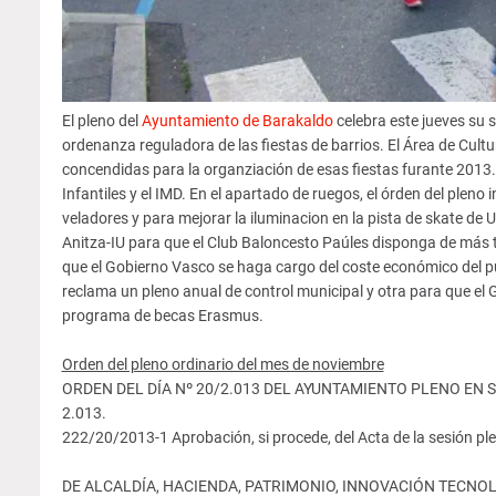
El pleno del
Ayuntamiento de Barakaldo
celebra este jueves su 
ordenanza reguladora de las fiestas de barrios. El Área de Cultu
concendidas para la organziación de esas fiestas furante 2013
Infantiles y el IMD. En el apartado de ruegos, el órden del pleno
veladores y para mejorar la iluminacion en la pista de skate de U
Anitza-IU para que el Club Baloncesto Paúles disponga de más t
que el Gobierno Vasco se haga cargo del coste económico del p
reclama un pleno anual de control municipal y otra para que e
programa de becas Erasmus.
Orden del pleno ordinario del mes de noviembre
ORDEN DEL DÍA Nº 20/2.013 DEL AYUNTAMIENTO PLENO EN S
2.013.
222/20/2013-1 Aprobación, si procede, del Acta de la sesión ple
DE ALCALDÍA, HACIENDA, PATRIMONIO, INNOVACIÓN TECNO