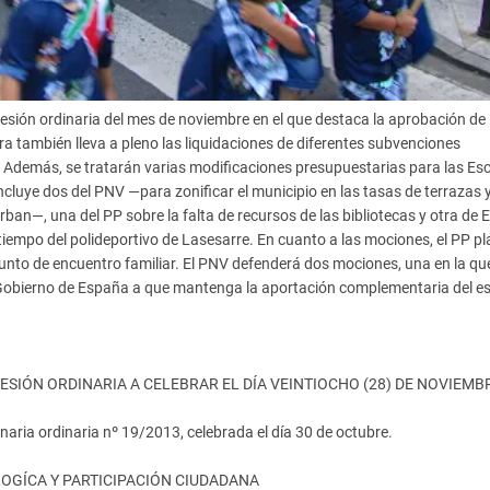
sesión ordinaria del mes de noviembre en el que destaca la aprobación de 
ra también lleva a pleno las liquidaciones de diferentes subvenciones
. Además, se tratarán varias modificaciones presupuestarias para las Es
 incluye dos del PNV —para zonificar el municipio en las tasas de terrazas 
rban—, una del PP sobre la falta de recursos de las bibliotecas y otra de 
iempo del polideportivo de Lasesarre. En cuanto a las mociones, el PP p
unto de encuentro familiar. El PNV defenderá dos mociones, una en la qu
l Gobierno de España a que mantenga la aportación complementaria del es
ESIÓN ORDINARIA A CELEBRAR EL DÍA VEINTIOCHO (28) DE NOVIEMB
naria ordinaria nº 19/2013, celebrada el día 30 de octubre.
LOGÍCA Y PARTICIPACIÓN CIUDADANA