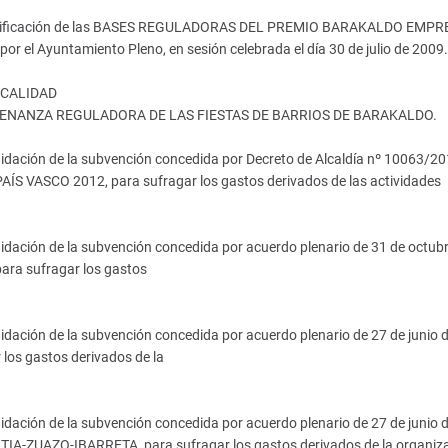
 modificación de las BASES REGULADORAS DEL PREMIO BARAKALDO EMPR
el Ayuntamiento Pleno, en sesión celebrada el día 30 de julio de 2009.
 CALIDAD
a ORDENANZA REGULADORA DE LAS FIESTAS DE BARRIOS DE BARAKALDO.
uidación de la subvención concedida por Decreto de Alcaldía nº 10063/20
S VASCO 2012, para sufragar los gastos derivados de las actividades
uidación de la subvención concedida por acuerdo plenario de 31 de octub
a sufragar los gastos
idación de la subvención concedida por acuerdo plenario de 27 de junio 
os gastos derivados de la
idación de la subvención concedida por acuerdo plenario de 27 de junio 
A-ZUAZO-IBARRETA, para sufragar los gastos derivados de la organiza