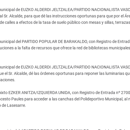
o municipal de EUZKO ALDERDI JELTZALEA/PARTIDO NACIONALISTA VASC
 Sr. Alcalde, para que dé las instrucciones oportunas para que por el Ár
de calles a efectos de la tasa de suelo público con mesas y sillas, terrazas
municipal del PARTIDO POPULAR DE BARAKALDO, con Registro de Entrad
ones a la falta de recursos que ofrece la red de bibliotecas municipales
o municipal de EUZKO ALDERDI JELTZALEA/PARTIDO NACIONALISTA VASC
 el Sr. Alcalde, dé las órdenes oportunas para reponer las luminarias qu
iaciones.
 mixto EZKER ANITZA/IZQUIERDA UNIDA, con Registro de Entrada nº 270
ncesto Paules para acceder a las canchas del Polideportivo Municipal, al 
o de Lasesarre.