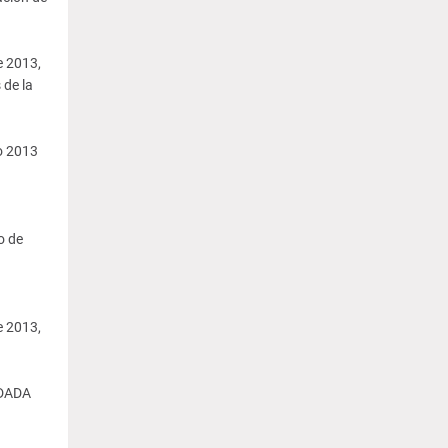
e 2013,
de la
o 2013
o de
e 2013,
 DADA