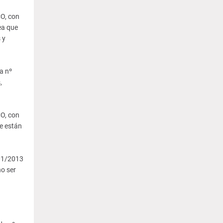
O, con
ea que
 y
a nº
,
O, con
e están
01/2013
no ser