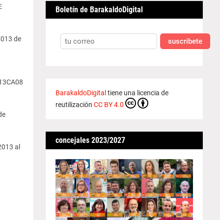
E
Boletín de BarakaldoDigital
2013 de
suscríbete
013CA08
BarakaldoDigital
tiene una licencia de
reutilización
CC BY 4.0
de
concejales 2023/2027
2013 al
,