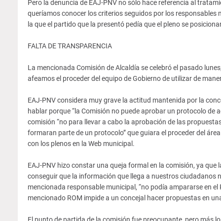
Pero la denuncia de EAJ-PNV no sólo hace referencia al tratam
queríamos conocer los criterios seguidos por los responsables
la que el partido que la presentó pedía que el pleno se posiciona
FALTA DE TRANSPARENCIA
La mencionada Comisión de Alcaldía se celebró el pasado lunes, 
afeamos el proceder del equipo de Gobierno de utilizar de mane
EAJ-PNV considera muy grave la actitud mantenida por la conce
hablar porque “la Comisión no puede aprobar un protocolo de 
comisión “no para llevar a cabo la aprobación de las propuestas
formaran parte de un protocolo” que guiara el proceder del área
con los plenos en la Web municipal.
EAJ-PNV hizo constar una queja formal en la comisión, ya que 
conseguir que la información que llega a nuestros ciudadanos n
mencionada responsable municipal, “no podía ampararse en el R
mencionado ROM impide a un concejal hacer propuestas en una
El punto de partida de la comisión fue preocupante, pero más lo f