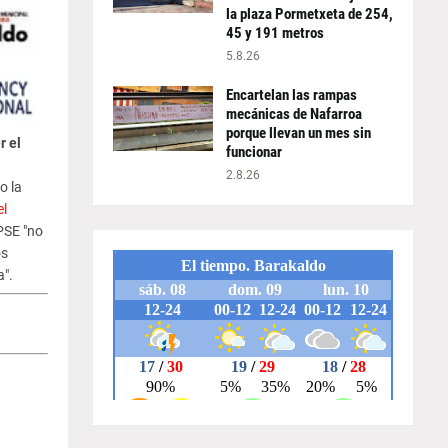
la plaza Pormetxeta de 254,
45 y 191 metros
5.8.26
Encartelan las rampas
mecánicas de Nafarroa
porque llevan un mes sin
r el
funcionar
2.8.26
o la
l
 PSE "no
os
a".