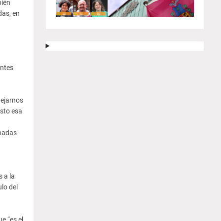
bién
das, en
entes
dejarnos
sto esa
onadas
 a la
lo del
e “es el