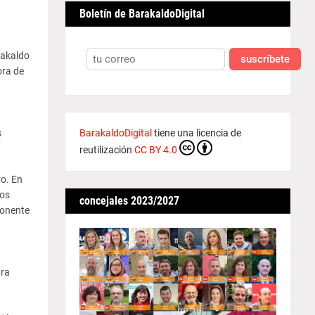
Boletín de BarakaldoDigital
rakaldo
suscríbete
ora de
BarakaldoDigital
tiene una licencia de
s
reutilización
CC BY 4.0
ro. En
los
concejales 2023/2027
ponente
tra