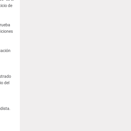
cicio de
Prueba
iciones
cación
istrado
io del
dista.