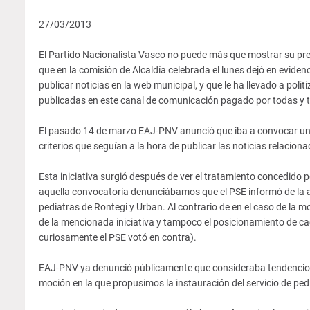
27/03/2013
El Partido Nacionalista Vasco no puede más que mostrar su pre
que en la comisión de Alcaldía celebrada el lunes dejó en evidenc
publicar noticias en la web municipal, y que le ha llevado a pol
publicadas en este canal de comunicación pagado por todas y t
El pasado 14 de marzo EAJ-PNV anunció que iba a convocar una 
criterios que seguían a la hora de publicar las noticias relacio
Esta iniciativa surgió después de ver el tratamiento concedido po
aquella convocatoria denunciábamos que el PSE informó de la a
pediatras de Rontegi y Urban. Al contrario de en el caso de la 
de la mencionada iniciativa y tampoco el posicionamiento de cad
curiosamente el PSE votó en contra).
EAJ-PNV ya denunció públicamente que consideraba tendencioso 
moción en la que propusimos la instauración del servicio de ped