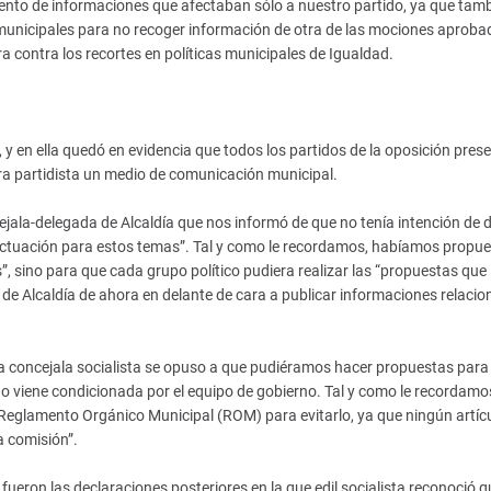
iento de informaciones que afectaban sólo a nuestro partido, ya que tam
 municipales para no recoger información de otra de las mociones aproba
ra contra los recortes en políticas municipales de Igualdad.
y en ella quedó en evidencia que todos los partidos de la oposición pres
ra partidista un medio de comunicación municipal.
jala-delegada de Alcaldía que nos informó de que no tenía intención de 
actuación para estos temas”. Tal y como le recordamos, habíamos propue
”, sino para que cada grupo político pudiera realizar las “propuestas que
 de Alcaldía de ahora en delante de cara a publicar informaciones relaci
la concejala socialista se opuso a que pudiéramos hacer propuestas para
o viene condicionada por el equipo de gobierno. Tal y como le recordamos
eglamento Orgánico Municipal (ROM) para evitarlo, ya que ningún artícu
 comisión”.
ueron las declaraciones posteriores en la que edil socialista reconoció qu