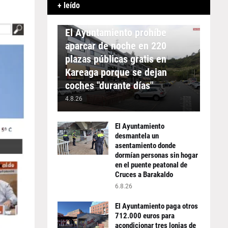
+ leído
APARCAMIENTO
El Ayuntamiento prohíbe
aparcar de noche en 220
plazas públicas gratis en
Kareaga porque se dejan
coches "durante días"
4.8.26
El Ayuntamiento
desmantela un
asentamiento donde
dormían personas sin hogar
en el puente peatonal de
Cruces a Barakaldo
6.8.26
El Ayuntamiento paga otros
712.000 euros para
acondicionar tres lonjas de