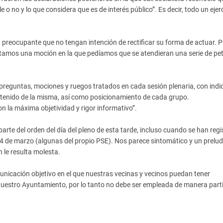
e o no y lo que considera que es de interés público”. Es decir, todo un ejer
 preocupante que no tengan intención de rectificar su forma de actuar. 
entamos una moción en la que pedíamos que se atendieran una serie de pet
 preguntas, mociones y ruegos tratados en cada sesión plenaria, con indi
ontenido de la misma, así como posicionamiento de cada grupo.
n la máxima objetividad y rigor informativo”.
rte del orden del día del pleno de esta tarde, incluso cuando se han reg
14 de marzo (algunas del propio PSE). Nos parece sintomático y un prelud
 le resulta molesta.
nicación objetivo en el que nuestras vecinas y vecinos puedan tener
nuestro Ayuntamiento, por lo tanto no debe ser empleada de manera parti