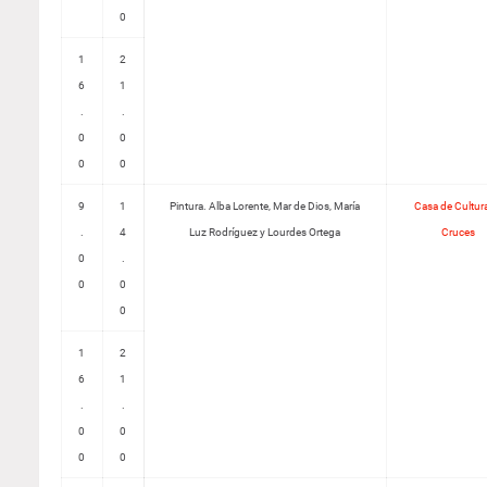
0
1
2
6
1
.
.
0
0
0
0
9
1
Pintura. Alba Lorente, Mar de Dios, María
Casa de Cultur
.
4
Luz Rodríguez y Lourdes Ortega
Cruces
0
.
0
0
0
1
2
6
1
.
.
0
0
0
0