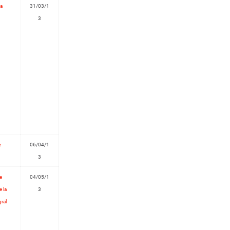
oa
31/03/1
3
e
06/04/1
3
e
04/05/1
 la
3
gral