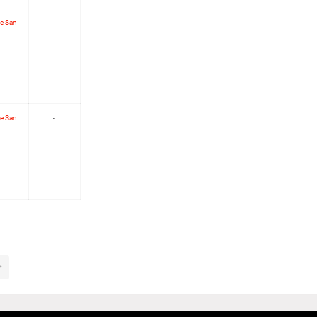
de San
-
de San
-