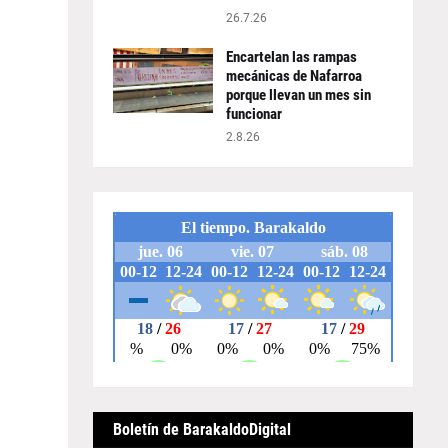
26.7.26
Encartelan las rampas
mecánicas de Nafarroa
porque llevan un mes sin
funcionar
2.8.26
Boletín de BarakaldoDigital