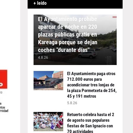
+ leído
APARCAMIENTO
El Ayuntamiento prohíbe
aparcar de noche en 220
plazas públicas gratis en
Kareaga porque se dejan
coches "durante días"
4.8.26
El Ayuntamiento paga otros
712.000 euros para
acondicionar tres lonjas de
la plaza Pormetxeta de 254,
45 y 191 metros
5.8.26
Retuerto celebra hasta el 2
de agosto sus populares
fiestas de San Ignacio con
70 actividades