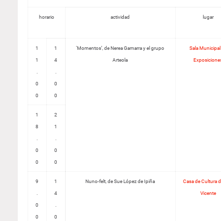
horario
actividad
lugar
1
1
‘Momentos’, de Nerea Gamarra y el grupo
Sala Municipal
1
4
Arteola
Exposicione
.
.
0
0
0
0
1
2
8
1
.
.
0
0
0
0
9
1
Nuno-felt, de Sue López de Ipiña
Casa de Cultura 
.
4
Vicente
0
.
0
0