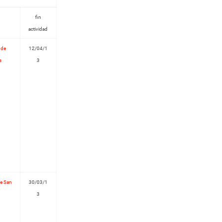
fin
actividad
 de
12/04/1
s
3
de San
30/03/1
3