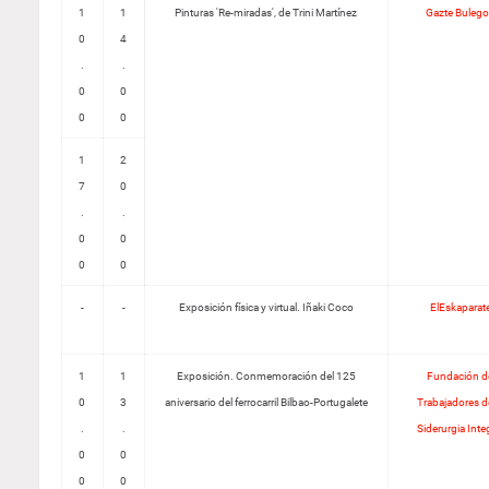
1
1
Pinturas 'Re-miradas', de Trini Martínez
Gazte Buleg
0
4
.
.
0
0
0
0
1
2
7
0
.
.
0
0
0
0
-
-
Exposición física y virtual. Iñaki Coco
ElEskaparat
1
1
Exposición. Conmemoración del 125
Fundación d
0
3
aniversario del ferrocarril Bilbao-Portugalete
Trabajadores de
.
.
Siderurgia Inte
0
0
0
0