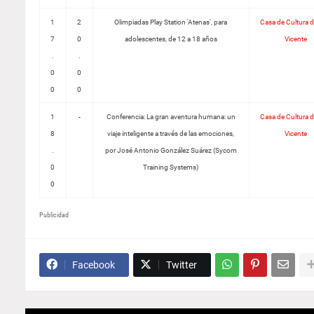
1
2
Olimpiadas Play Station 'Atenas', para
Casa de Cultura 
7
0
adolescentes, de 12 a 18 años
Vicente
.
.
0
0
0
0
1
-
Conferencia: La gran aventura humana: un
Casa de Cultura 
8
viaje inteligente a través de las emociones,
Vicente
.
por José Antonio González Suárez (Sycom
0
Training Systems)
0
Publicidad
Facebook
Twitter