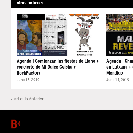
otras noticias
Agenda | Comienzan las fiestas de Llano +
Agenda | Char
concierto de Mi Dulce Geisha y
en Lutxana + 
RockFactory
Mendigo
June 15, 2019
June 14, 2019
Artículo Anterior