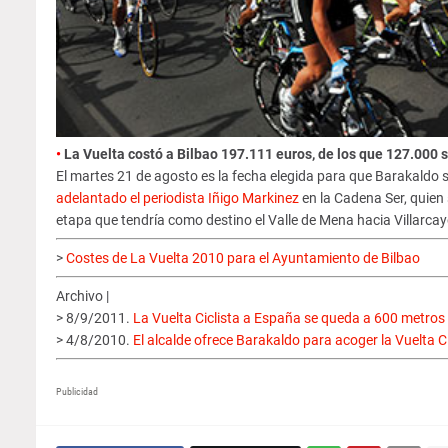
•
La Vuelta costó a Bilbao 197.111 euros, de los que 127.000 s
El martes 21 de agosto es la fecha elegida para que Barakaldo 
adelantado el periodista Iñigo Markinez
en la Cadena Ser, quien 
etapa que tendría como destino el Valle de Mena hacia Villarcay
>
Costes de La Vuelta 2010 para el Ayuntamiento de Bilbao
Archivo |
> 8/9/2011.
La Vuelta Ciclista a España se queda a 600 metros
> 4/8/2010.
El alcalde ofrece Barakaldo para acoger la Vuelta C
Publicidad