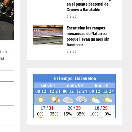
en el puente peatonal de
Cruces a Barakaldo
6.8.26
Encartelan las rampas
mecánicas de Nafarroa
porque llevan un mes sin
funcionar
sí lo
2.8.26
una