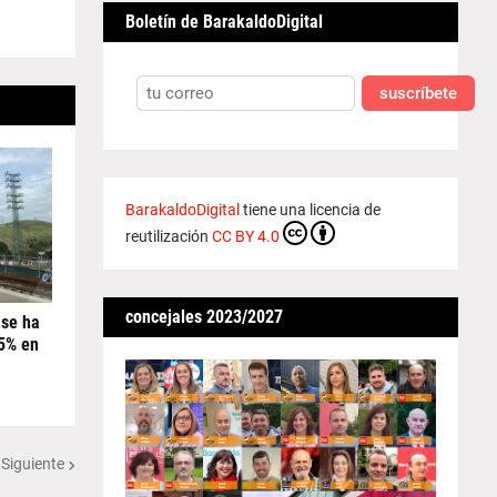
Boletín de BarakaldoDigital
suscríbete
BarakaldoDigital
tiene una licencia de
reutilización
CC BY 4.0
concejales 2023/2027
 se ha
45% en
 Siguiente