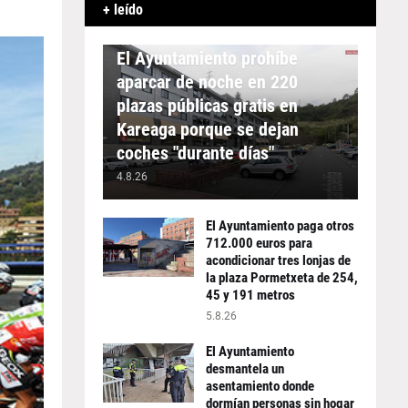
+ leído
APARCAMIENTO
El Ayuntamiento prohíbe
aparcar de noche en 220
plazas públicas gratis en
Kareaga porque se dejan
coches "durante días"
4.8.26
El Ayuntamiento paga otros
712.000 euros para
acondicionar tres lonjas de
la plaza Pormetxeta de 254,
45 y 191 metros
5.8.26
El Ayuntamiento
desmantela un
asentamiento donde
dormían personas sin hogar