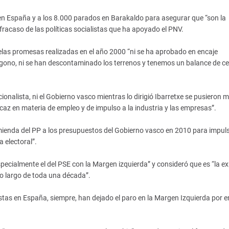
 en España y a los 8.000 parados en Barakaldo para asegurar que “son la
l fracaso de las políticas socialistas que ha apoyado el PNV.
elas promesas realizadas en el año 2000 “ni se ha aprobado en encaje
olígono, ni se han descontaminado los terrenos y tenemos un balance de c
cionalista, ni el Gobierno vasco mientras lo dirigió Ibarretxe se pusieron 
caz en materia de empleo y de impulso a la industria y las empresas”.
mienda del PP a los presupuestos del Gobierno vasco en 2010 para impuls
 electoral”.
pecialmente el del PSE con la Margen izquierda” y consideró que es “la e
lo largo de toda una década”.
tas en España, siempre, han dejado el paro en la Margen Izquierda por 