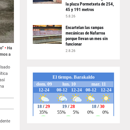
la plaza Pormetxeta de 254,
45 y 191 metros
5.8.26
Encartelan las rampas
mecánicas de Nafarroa
porque llevan un mes sin
funcionar
eo”
•
Ha
2.8.26
umos a
ulsado
ítica
así
una
idente