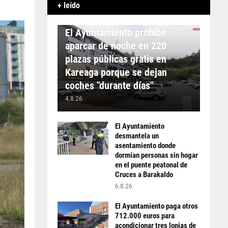
+ leído
APARCAMIENTO
El Ayuntamiento prohíbe
aparcar de noche en 220
plazas públicas gratis en
Kareaga porque se dejan
coches "durante días"
4.8.26
El Ayuntamiento
desmantela un
asentamiento donde
dormían personas sin hogar
en el puente peatonal de
Cruces a Barakaldo
6.8.26
El Ayuntamiento paga otros
712.000 euros para
acondicionar tres lonjas de