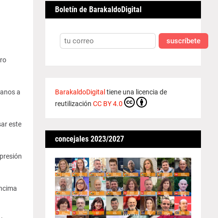
Boletín de BarakaldoDigital
suscríbete
ero
BarakaldoDigital
tiene una licencia de
manos a
reutilización
CC BY 4.0
ar este
concejales 2023/2027
xpresión
encima