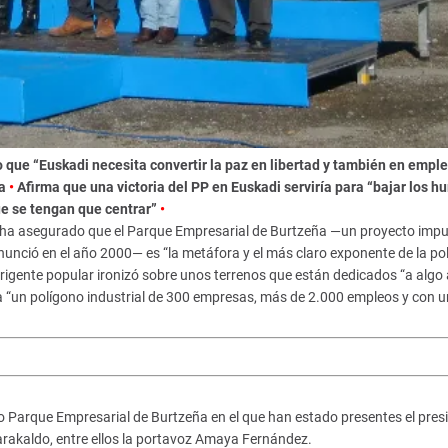
 que “Euskadi necesita convertir la paz en libertad y también en empl
ía
•
Afirma que una victoria del PP en Euskadi serviría para “bajar los h
ue se tengan que centrar”
•
, ha asegurado que el Parque Empresarial de Burtzeña —un proyecto imp
nunció en el año 2000— es “la metáfora y el más claro exponente de la pol
 dirigente popular ironizó sobre unos terrenos que están dedicados “a algo 
a “un polígono industrial de 300 empresas, más de 2.000 empleos y con 
ro Parque Empresarial de Burtzeña en el que han estado presentes el pres
Barakaldo, entre ellos la portavoz Amaya Fernández.