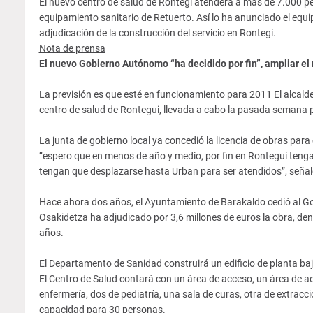
El nuevo centro de salud de Rontegi atenderá a más de 7.000 pe
equipamiento sanitario de Retuerto. Así lo ha anunciado el equi
adjudicación de la construcción del servicio en Rontegi.
Nota de prensa
El nuevo Gobierno Autónomo “ha decidido por fin”, ampliar el
La previsión es que esté en funcionamiento para 2011 El alcald
centro de salud de Rontegui, llevada a cabo la pasada semana 
La junta de gobierno local ya concedió la licencia de obras para 
“espero que en menos de año y medio, por fin en Rontegui tenga
tengan que desplazarse hasta Urban para ser atendidos”, seña
Hace ahora dos años, el Ayuntamiento de Barakaldo cedió al Gob
Osakidetza ha adjudicado por 3,6 millones de euros la obra, de
años.
El Departamento de Sanidad construirá un edificio de planta ba
El Centro de Salud contará con un área de acceso, un área de adm
enfermería, dos de pediatría, una sala de curas, otra de extrac
capacidad para 30 personas.