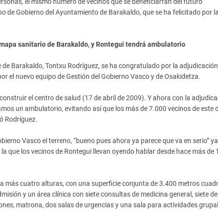
rsonas, el mismo número de vecinos que se beneficiarfán del futuro
po de Gobierno del Ayuntamiento de Barakaldo, que se ha felicitado por l
 mapa sanitario de Barakaldo, y Rontegui tendrá ambulatorio
e de Barakaldo, Tontxu Rodríguez, se ha congratulado por la adjudicación
por el nuevo equipo de Gestión del Gobierno Vasco y de Osakidetza.
construir el centro de salud (17 de abril de 2009). Y ahora con la adjudica
mos un ambulatorio, evitando así que los más de 7.000 vecinos de este di
ló Rodríguez.
ierno Vasco el terreno, “bueno pues ahora ya parece que va en serio” y
n la que los vecinos de Rontegui llevan oyendo hablar desde hace más de 
ja más cuatro alturas, con una superficie conjunta de 3.400 metros cuad
isión y un área clínica con siete consultas de medicina general, siete de
ciones, matrona, dos salas de urgencias y una sala para actividades grupa