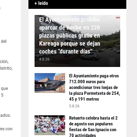
+ leído
a
APARCAMIENTO
El Ayuntamiento prohíbe
aparcar de noche en 220
plazas públicas gratis en
 del
Kareaga porque se dejan
coches "durante días"
4.8.26
ción,
strito,
El Ayuntamiento paga otros
712.000 euros para
acondicionar tres lonjas de
a que
la plaza Pormetxeta de 254,
15
45 y 191 metros
5.8.26
rados.
Retuerto celebra hasta el 2
de agosto sus populares
les con
fiestas de San Ignacio con
70 actividades