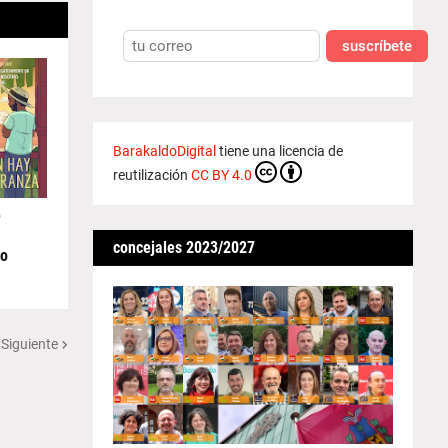
suscríbete
BarakaldoDigital
tiene una licencia de
reutilización
CC BY 4.0
e
concejales 2023/2027
lo
 Siguiente