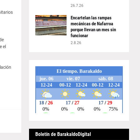
26.7.26
itarios
Encartelan las rampas
mecánicas de Nafarroa
porque llevan un mes sin
funcionar
de
2.8.26
 el
lación
Boletín de BarakaldoDigital