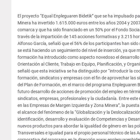
El proyecto “Equal Enpleguaren Bidetik” que se ha impulsado par
Minera ha invertido 1.615.000 euros entre los años 2004 y 20
comarca y que ha sido financiado en un 50% por el Fondo Soci
través de la impartición de 145 acciones formativas y 3.215 hor
Alfonso García, señaló que el 56% de los participantes han sido
se está haciendo un seguimiento del nivel de inserción, ya que
formación ha introducido como aspecto novedoso el desarrollo
Orientación al Cliente, Trabajo en Equipo, Planificación, y Or
señaló que esta iniciativa se ha distinguido por “introducir la c
formación, sindicatos y empresas con el fin de aprovechar las s
del Plan de Formación, en el marco del programa Enpleguaren Bid
futuro desarrollo de acciones de promoción del empleo en términ
sindicatos, empresas, profesionales y la ciudadanía. Entre es
en las Empresas de Margen Izquierda y Zona Minera”, la puesta 
el alcance del fenómeno de la “Globalización y la Deslocalizac
identificación, desarrollo y evaluación de Competencias y Desa
nuevos productos para abordar la igualdad de género en las pol
Transversales e Igualad para el propio personal técnico de las 
corporativa del programa en la dirección www.enpleguarenbidetik