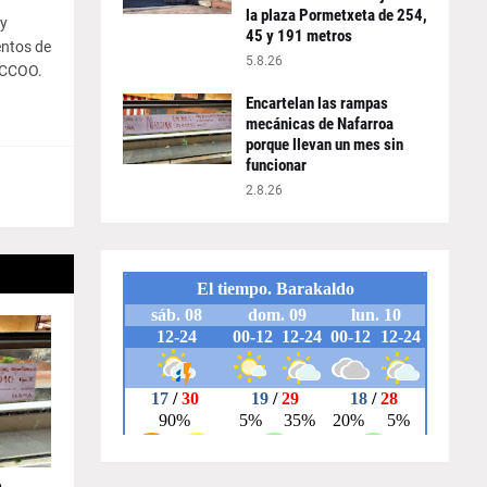
la plaza Pormetxeta de 254,
 y
45 y 191 metros
entos de
5.8.26
y CCOO.
Encartelan las rampas
mecánicas de Nafarroa
porque llevan un mes sin
funcionar
2.8.26
e