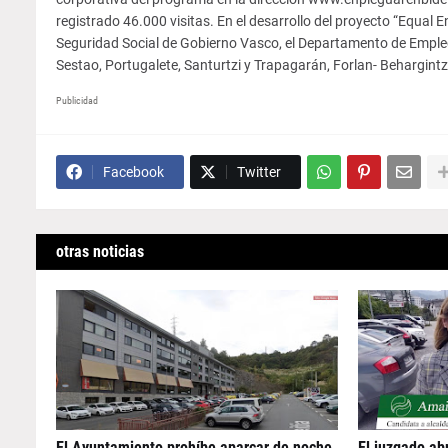
registrado 46.000 visitas. En el desarrollo del proyecto “Equal
Seguridad Social de Gobierno Vasco, el Departamento de Empleo
Sestao, Portugalete, Santurtzi y Trapagarán, Forlan- Behargin
Publicidad
Facebook
Twitter
otras noticias
El Ayuntamiento prohíbe aparcar de noche
El juzgado abr