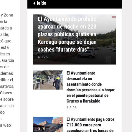
+ leído
APARCAMIENTO
a y Zona
El Ayuntamiento prohíbe
en la
aparcar de noche en 220
marca a
plazas públicas gratis en
alde,
Kareaga porque se dejan
icó que
 esta
coches "durante días"
les en
4.8.26
. García
os de
El Ayuntamiento
. Además
desmantela un
litar el
asentamiento donde
mativos,
dormían personas sin hogar
 Claves
en el puente peatonal de
me sobre
Cruces a Barakaldo
as en la
6.8.26
ado
s
El Ayuntamiento paga otros
712.000 euros para
la web
acondicionar tres lonjas de