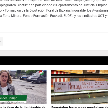
 Enpleguaren Bidetik” han participado el Departamento de Justicia, Empleo
 y Formación de la Diputación Foral de Bizkaia, Inguralde, los Ayuntami
tza Zona Minera, Fondo Formación Euskadi, EUDEL y los sindicatos UGT 
e la fase de la liquidación de
Encartelan las rampas mecánicas d