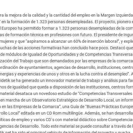
a la mejora de la calidad y la cantidad del empleo en la Margen Izquierd
07 en la formación de 1.323 personas desempleadas.
El proyecto, pionero 
al Europeo ha permitido formar a 1.323 personas desempleadas de la co
as de formación técnica en profesiones con futuro. El presidente de Ingur
 mujeres y que “aspiramos a alcanzar un 60% de inserción laboral”, y expl
 muchas de las acciones formativas han concluido hace poco. Destacó que
 de módulos de Igualad de Oportunidades y de Competencias Transversa
ganización del Trabajo que son demandados por las empresas de la comarca
oordinación de ayuntamientos, agencias de desarrollo, instituciones, centr
inergias y experiencias de unos y otros en la lucha contra el desempleo”
etik se ha generado un innovador material de trabajo y análisis para faci
os de igualdad que queda a disposición de las instituciones, centros for
te material desataca un novedoso estudio de “Competencias Transversales
en marcha de un Observatorio Estratégico de Desarrollo Local, un infor
ión en las Empresas de la Comarca”, una Guía de “Buenas Prácticas Europe
rrollo Local” editada en un CD Rom multilingüe. Además, se han desarroll
íticas de empleo y varios CD´s con material didáctico sobre Competencia
Agencias de Desarrollo. Todo este material se puede consultar a través de 
.net ha sido el principal vehículo de información del proyecto y que ha