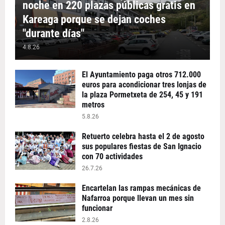
noche en 220 plazas públicas gratis en
Kareaga porque se dejan coches
"durante días"
4.8.26
El Ayuntamiento paga otros 712.000
euros para acondicionar tres lonjas de
la plaza Pormetxeta de 254, 45 y 191
metros
5.8.26
Retuerto celebra hasta el 2 de agosto
sus populares fiestas de San Ignacio
con 70 actividades
26.7.26
Encartelan las rampas mecánicas de
Nafarroa porque llevan un mes sin
funcionar
2.8.26