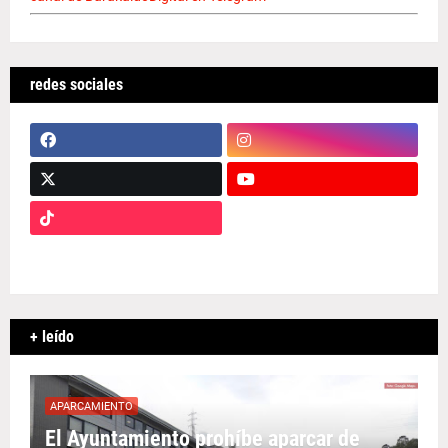
redes sociales
+ leído
APARCAMIENTO
El Ayuntamiento prohíbe aparcar de