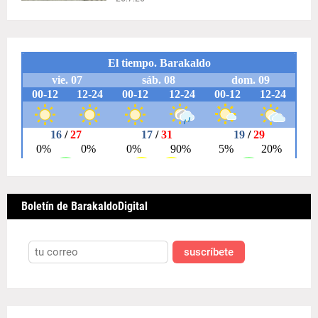
Boletín de BarakaldoDigital
suscríbete