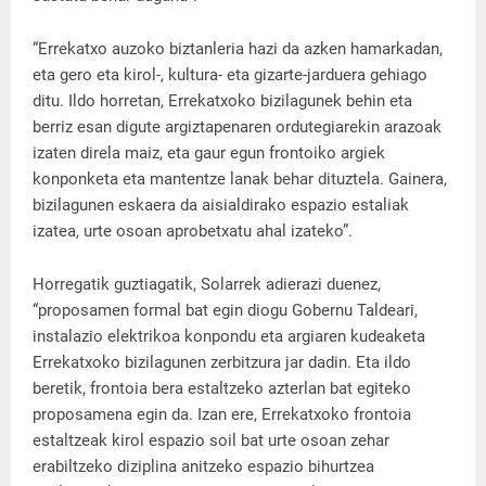
“Errekatxo auzoko biztanleria hazi da azken hamarkadan,
eta gero eta kirol-, kultura- eta gizarte-jarduera gehiago
ditu. Ildo horretan, Errekatxoko bizilagunek behin eta
berriz esan digute argiztapenaren ordutegiarekin arazoak
izaten direla maiz, eta gaur egun frontoiko argiek
konponketa eta mantentze lanak behar dituztela. Gainera,
bizilagunen eskaera da aisialdirako espazio estaliak
izatea, urte osoan aprobetxatu ahal izateko”.
Horregatik guztiagatik, Solarrek adierazi duenez,
“proposamen formal bat egin diogu Gobernu Taldeari,
instalazio elektrikoa konpondu eta argiaren kudeaketa
Errekatxoko bizilagunen zerbitzura jar dadin. Eta ildo
beretik, frontoia bera estaltzeko azterlan bat egiteko
proposamena egin da. Izan ere, Errekatxoko frontoia
estaltzeak kirol espazio soil bat urte osoan zehar
erabiltzeko diziplina anitzeko espazio bihurtzea