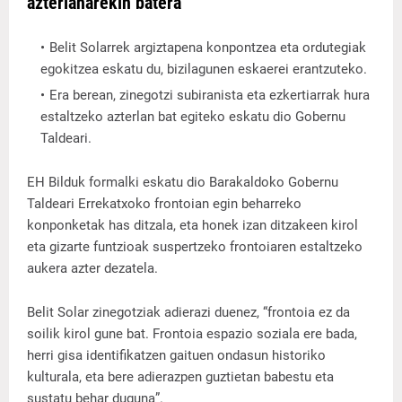
azterlanarekin batera
Belit Solarrek argiztapena konpontzea eta ordutegiak
egokitzea eskatu du, bizilagunen eskaerei erantzuteko.
Era berean, zinegotzi subiranista eta ezkertiarrak hura
estaltzeko azterlan bat egiteko eskatu dio Gobernu
Taldeari.
EH Bilduk formalki eskatu dio Barakaldoko Gobernu
Taldeari Errekatxoko frontoian egin beharreko
konponketak has ditzala, eta honek izan ditzakeen kirol
eta gizarte funtzioak suspertzeko frontoiaren estaltzeko
aukera azter dezatela.
Belit Solar zinegotziak adierazi duenez, “frontoia ez da
soilik kirol gune bat. Frontoia espazio soziala ere bada,
herri gisa identifikatzen gaituen ondasun historiko
kulturala, eta bere adierazpen guztietan babestu eta
sustatu behar duguna”.