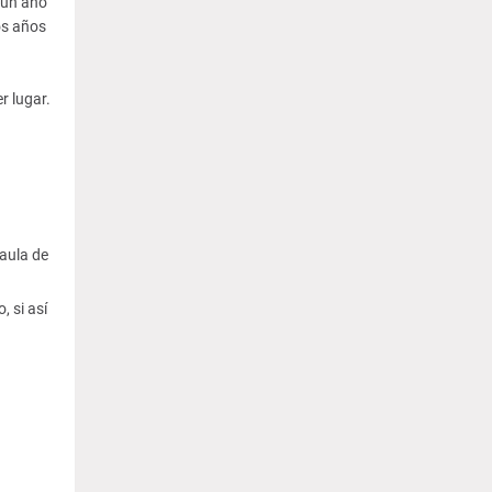
 un año
os años
r lugar.
(aula de
 si así