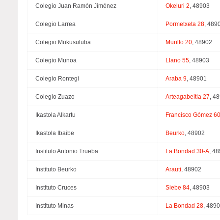
Colegio Juan Ramón Jiménez
Okeluri 2
, 48903
Colegio Larrea
Pormetxeta 28
, 489
Colegio Mukusuluba
Murillo 20
, 48902
Colegio Munoa
Llano 55
, 48903
Colegio Rontegi
Araba 9
, 48901
Colegio Zuazo
Arteagabeitia 27
, 4
Ikastola Alkartu
Francisco Gómez 6
Ikastola Ibaibe
Beurko
, 48902
Instituto Antonio Trueba
La Bondad 30-A
, 4
Instituto Beurko
Arauti
, 48902
Instituto Cruces
Siebe 84
, 48903
Instituto Minas
La Bondad 28
, 489