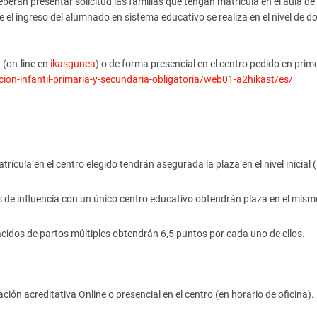
berán presentar solicitud las familias que tengan matrícula en el aula de
e el ingreso del alumnado en sistema educativo se realiza en el nivel de d
 (on-line en
ikasgunea
) o de forma presencial en el centro pedido en prime
on-infantil-primaria-y-secundaria-obligatoria/web01-a2hikast/es/
trícula en el centro elegido tendrán asegurada la plaza en el nivel inicial 
 de influencia con un único centro educativo obtendrán plaza en el mismo,
s nacidos de partos múltiples obtendrán 6,5 puntos por cada uno de ellos.
ción acreditativa Online o presencial en el centro (en horario de oficina).