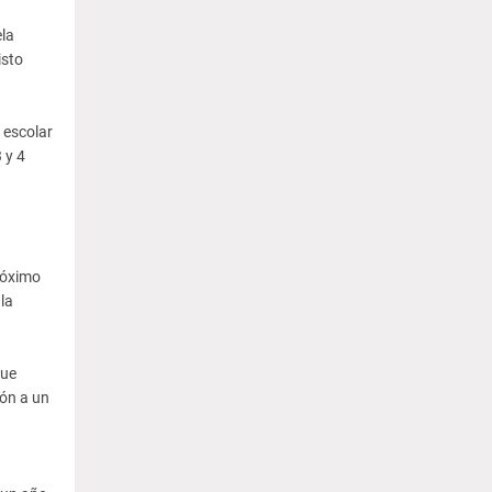
la
isto
 escolar
 y 4
róximo
la
que
ión a un