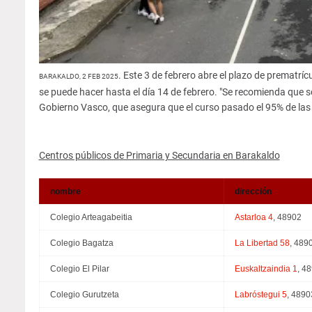
. Este 3 de febrero abre el plazo de prematrí
BARAKALDO, 2 FEB 2025
se puede hacer hasta el día 14 de febrero. "Se recomienda que so
Gobierno Vasco, que asegura que el curso pasado el 95% de las 
Centros públicos de Primaria y Secundaria en Barakaldo
nombre
dirección
Colegio Arteagabeitia
Astarloa 4
, 48902
Colegio Bagatza
La Libertad 58
, 489
Colegio El Pilar
Euskaltzaindia 1
, 4
Colegio Gurutzeta
Labróstegui 5
, 4890