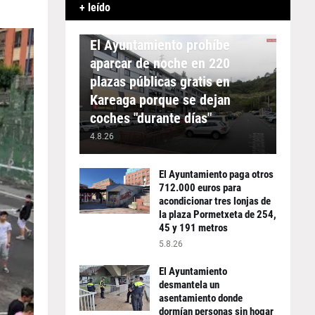
+ leído
APARCAMIENTO
El Ayuntamiento prohíbe
aparcar de noche en 220
plazas públicas gratis en
Kareaga porque se dejan
coches "durante días"
4.8.26
El Ayuntamiento paga otros
712.000 euros para
acondicionar tres lonjas de
la plaza Pormetxeta de 254,
45 y 191 metros
5.8.26
El Ayuntamiento
desmantela un
asentamiento donde
dormían personas sin hogar