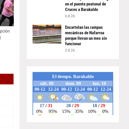
en el puente peatonal de
Cruces a Barakaldo
6.8.26
Encartelan las rampas
ipción
mecánicas de Nafarroa
l
porque llevan un mes sin
funcionar
2.8.26