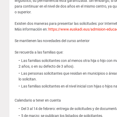
lingüístico, su permanencia está garantizada. Sin embargo, sí de
para continuar en el nivel de dos años en el mismo centro, ya qu
o superior.
Existen dos maneras para presentar las solicitudes: por Internet
Más información en:
https://www.euskadi.eus/admision-educaci
Se mantienen las novedades del curso anterior
Se recuerda a las familias que:
Las familias solicitantes con al menos otra hija o hijo con ma
2 años, o en su defecto de 3 años).
Las personas solicitantes que residan en municipios o áreas
lo solicitan.
Las familias solicitantes en el nivel inicial con hijas o hijo
Calendario a tener en cuenta
Del 3 al 14 de febrero: entrega de solicitudes y de documenta
5 de marzo: se publican los listados de solicitantes.