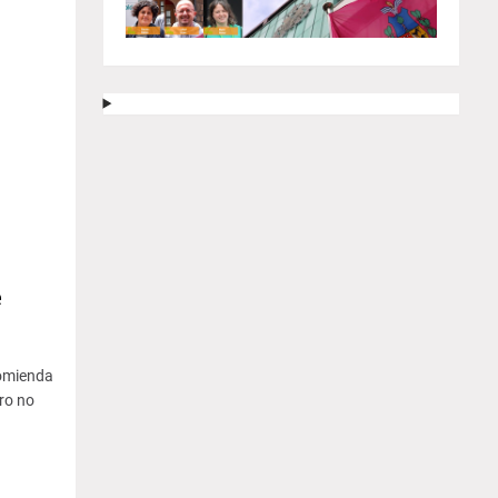
e
comienda
tro no