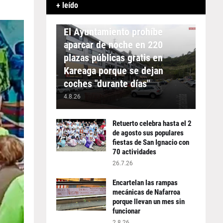
+ leído
APARCAMIENTO
El Ayuntamiento prohíbe
aparcar de noche en 220
plazas públicas gratis en
Kareaga porque se dejan
coches "durante días"
4.8.26
Retuerto celebra hasta el 2
de agosto sus populares
fiestas de San Ignacio con
70 actividades
26.7.26
Encartelan las rampas
mecánicas de Nafarroa
porque llevan un mes sin
funcionar
2.8.26