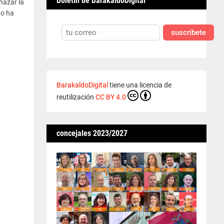
Boletín de BarakaldoDigital
hazar la
do ha
suscríbete
BarakaldoDigital
tiene una licencia de
reutilización
CC BY 4.0
concejales 2023/2027