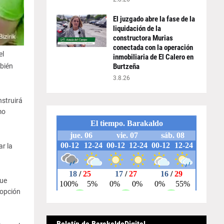
El juzgado abre la fase de la
liquidación de la
constructora Murias
conectada con la operación
el
inmobiliaria de El Calero en
bién
Burtzeña
3.8.26
nstruirá
mo
ar la
que
 opción