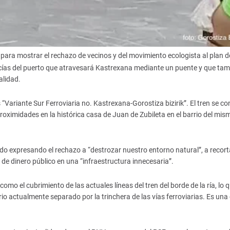
para mostrar el rechazo de vecinos y del movimiento ecologista al plan d
cías del puerto que atravesará Kastrexana mediante un puente y que tam
alidad.
“Variante Sur Ferroviaria no. Kastrexana-Gorostiza bizirik”. El tren se co
proximidades en la histórica casa de Juan de Zubileta en el barrio del mis
ado expresando el rechazo a “destrozar nuestro entorno natural”, a recort
 de dinero público en una “infraestructura innecesaria”.
o el cubrimiento de las actuales líneas del tren del borde de la ría, lo 
torio actualmente separado por la trinchera de las vías ferroviarias. Es una