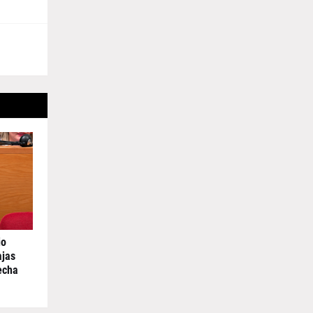
io
ajas
echa