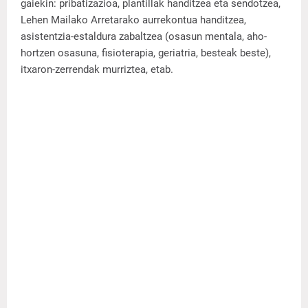
gaiekin: pribatizazioa, plantillak handitzea eta sendotzea,
Lehen Mailako Arretarako aurrekontua handitzea,
asistentzia-estaldura zabaltzea (osasun mentala, aho-
hortzen osasuna, fisioterapia, geriatria, besteak beste),
itxaron-zerrendak murriztea, etab.