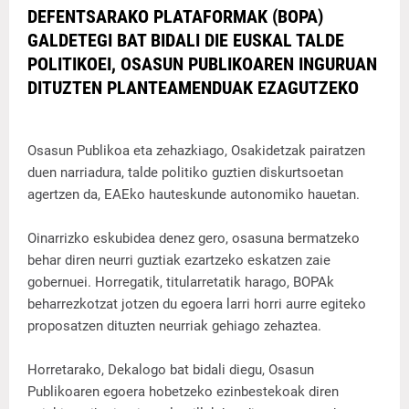
DEFENTSARAKO PLATAFORMAK (BOPA)
GALDETEGI BAT BIDALI DIE EUSKAL TALDE
POLITIKOEI, OSASUN PUBLIKOAREN INGURUAN
DITUZTEN PLANTEAMENDUAK EZAGUTZEKO
Osasun Publikoa eta zehazkiago, Osakidetzak pairatzen
duen narriadura, talde politiko guztien diskurtsoetan
agertzen da, EAEko hauteskunde autonomiko hauetan.
Oinarrizko eskubidea denez gero, osasuna bermatzeko
behar diren neurri guztiak ezartzeko eskatzen zaie
gobernuei. Horregatik, titularretatik harago, BOPAk
beharrezkotzat jotzen du egoera larri horri aurre egiteko
proposatzen dituzten neurriak gehiago zehaztea.
Horretarako, Dekalogo bat bidali diegu, Osasun
Publikoaren egoera hobetzeko ezinbestekoak diren