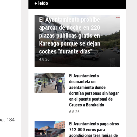
+ leído
APARCAMIENTO
El Ayuntamiento prohíbe
aparcar de noche en 220
plazas públicas gratis en
Kareaga porque se dejan
coches "durante días"
4.8.26
El Ayuntamiento
desmantela un
asentamiento donde
dormían personas sin hogar
en el puente peatonal de
Cruces a Barakaldo
6.8.26
oa: 184
El Ayuntamiento paga otros
712.000 euros para
acondicionar tres lonjas de