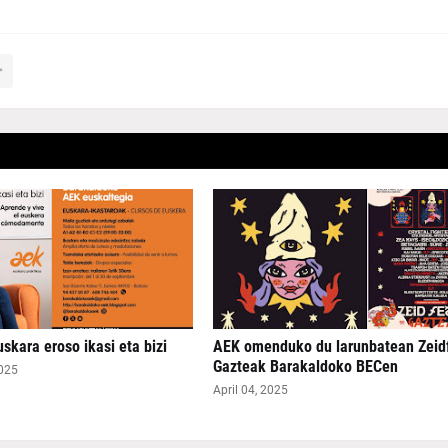
skara eroso ikasi eta bizi
AEK omenduko du larunbatean Zeid
Gazteak Barakaldoko BECen
2025
April 04, 2025