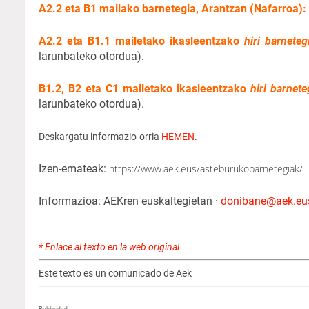
A2.2 eta B1 mailako barnetegia, Arantzan (Nafarroa):
A2.2 eta B1.1 mailetako ikasleentzako
hiri barneteg
larunbateko otordua).
B1.2, B2 eta C1 mailetako ikasleentzako
hiri barnete
larunbateko otordua).
Deskargatu informazio-orria
HEMEN
.
Izen-emateak:
https://www.aek.eus/asteburukobarnetegiak/
Informazioa: AEKren euskaltegietan ·
donibane@aek.eu
* Enlace al texto en la web original
Este texto es un comunicado de Aek
Publicidad