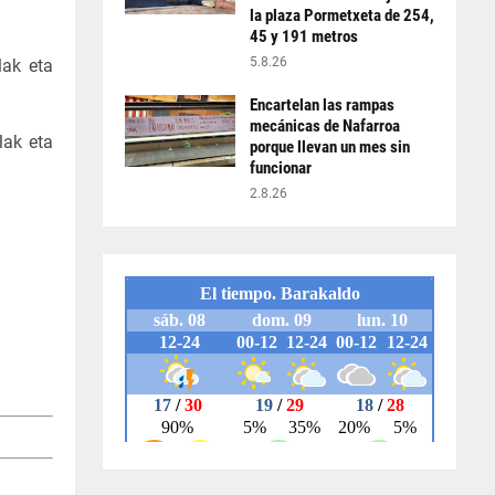
la plaza Pormetxeta de 254,
45 y 191 metros
5.8.26
lak eta
Encartelan las rampas
mecánicas de Nafarroa
lak eta
porque llevan un mes sin
funcionar
2.8.26