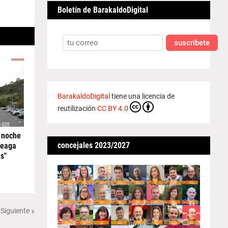
Boletín de BarakaldoDigital
suscríbete
BarakaldoDigital
tiene una licencia de
reutilización
CC BY 4.0
 noche
concejales 2023/2027
reaga
s"
 Siguiente