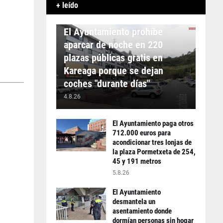
+ leído
APARCAMIENTO
El Ayuntamiento prohíbe
aparcar de noche en 220
plazas públicas gratis en
Kareaga porque se dejan
coches "durante días"
4.8.26
El Ayuntamiento paga otros
712.000 euros para
acondicionar tres lonjas de
la plaza Pormetxeta de 254,
45 y 191 metros
5.8.26
El Ayuntamiento
desmantela un
asentamiento donde
dormían personas sin hogar