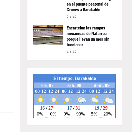
en el puente peatonal de
Cruces a Barakaldo
6.8.26
Encartelan las rampas
mecánicas de Nafarroa
porque llevan un mes sin
funcionar
2.8.26