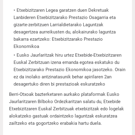
Etxebizitzaren Legea garatzen duen Dekretuak
Lanbideren Etxebizitzarako Prestazio Osagarria eta
gizarte-zerbitzuen Larrialdietarako Laguntzak
desagertzea aurreikusten du, alokairurako laguntza
bakarra ezartzeko: Etxebizitzarako Prestazio
Ekonomikoa
Eusko Jaurlaritzak hiru urtez Etxebide-Etxebizitzaren
Euskal Zerbitzuan izena emanda egotea eskatuko du
Etxebizitzarako Prestazio Ekonomikoa jasotzeko. Orain
ez da inolako antzinatasunik behar apirilaren 2an
desagertuko diren bi prestazioak eskuratzeko
Berri-Otxoak bazterketaren aurkako plataformak Eusko
Jaurlaritzaren Bilboko Ordezkaritzan salatu du, Etxebide
Etxebizitzaren Euskal Zerbitzuak etxebizitzak edo logelak
alokatzeko gastuak ordaintzeko laguntzak eskuratzea
zailtzeko eta gogortzeko erabakia hartu duela.