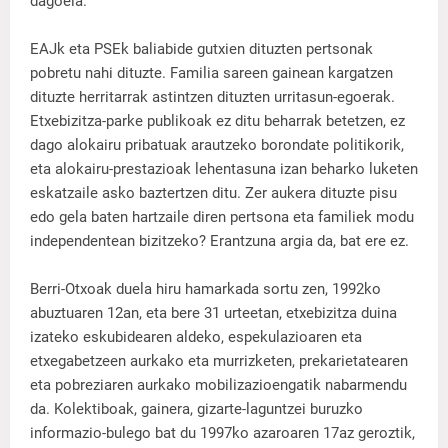
dagoela.
EAJk eta PSEk baliabide gutxien dituzten pertsonak
pobretu nahi dituzte. Familia sareen gainean kargatzen
dituzte herritarrak astintzen dituzten urritasun-egoerak.
Etxebizitza-parke publikoak ez ditu beharrak betetzen, ez
dago alokairu pribatuak arautzeko borondate politikorik,
eta alokairu-prestazioak lehentasuna izan beharko luketen
eskatzaile asko baztertzen ditu. Zer aukera dituzte pisu
edo gela baten hartzaile diren pertsona eta familiek modu
independentean bizitzeko? Erantzuna argia da, bat ere ez.
Berri-Otxoak duela hiru hamarkada sortu zen, 1992ko
abuztuaren 12an, eta bere 31 urteetan, etxebizitza duina
izateko eskubidearen aldeko, espekulazioaren eta
etxegabetzeen aurkako eta murrizketen, prekarietatearen
eta pobreziaren aurkako mobilizazioengatik nabarmendu
da. Kolektiboak, gainera, gizarte-laguntzei buruzko
informazio-bulego bat du 1997ko azaroaren 17az geroztik,