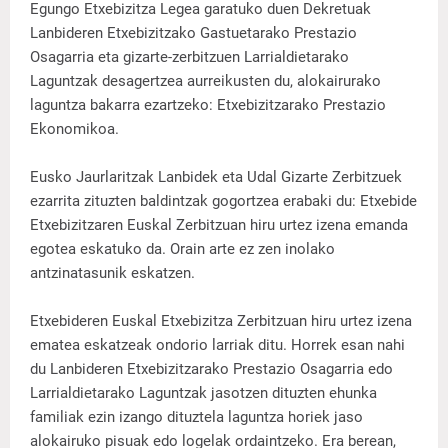
Egungo Etxebizitza Legea garatuko duen Dekretuak
Lanbideren Etxebizitzako Gastuetarako Prestazio
Osagarria eta gizarte-zerbitzuen Larrialdietarako
Laguntzak desagertzea aurreikusten du, alokairurako
laguntza bakarra ezartzeko: Etxebizitzarako Prestazio
Ekonomikoa.
Eusko Jaurlaritzak Lanbidek eta Udal Gizarte Zerbitzuek
ezarrita zituzten baldintzak gogortzea erabaki du: Etxebide
Etxebizitzaren Euskal Zerbitzuan hiru urtez izena emanda
egotea eskatuko da. Orain arte ez zen inolako
antzinatasunik eskatzen.
Etxebideren Euskal Etxebizitza Zerbitzuan hiru urtez izena
ematea eskatzeak ondorio larriak ditu. Horrek esan nahi
du Lanbideren Etxebizitzarako Prestazio Osagarria edo
Larrialdietarako Laguntzak jasotzen dituzten ehunka
familiak ezin izango dituztela laguntza horiek jaso
alokairuko pisuak edo logelak ordaintzeko. Era berean,