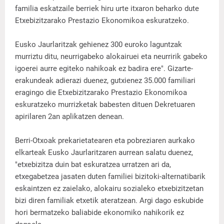
familia eskatzaile berriek hiru urte itxaron beharko dute
Etxebizitzarako Prestazio Ekonomikoa eskuratzeko.
Eusko Jaurlaritzak gehienez 300 euroko laguntzak
murriztu ditu, neurrigabeko alokairuei eta neurririk gabeko
igoerei aurre egiteko nahikoak ez badira ere". Gizarte-
erakundeak adierazi duenez, gutxienez 35.000 familiari
eragingo die Etxebizitzarako Prestazio Ekonomikoa
eskuratzeko murrizketak babesten dituen Dekretuaren
apirilaren 2an aplikatzen denean.
Berri-Otxoak prekarietatearen eta pobreziaren aurkako
elkarteak Eusko Jaurlaritzaren aurrean salatu duenez,
"etxebizitza duin bat eskuratzea urratzen ari da,
etxegabetzea jasaten duten familiei bizitoki-alternatibarik
eskaintzen ez zaielako, alokairu sozialeko etxebizitzetan
bizi diren familiak etxetik ateratzean. Argi dago eskubide
hori bermatzeko baliabide ekonomiko nahikorik ez