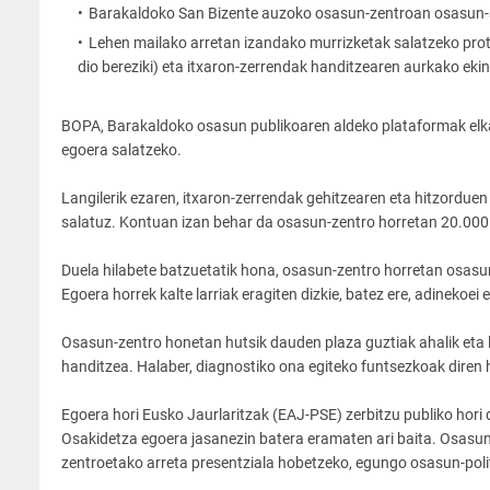
Barakaldoko San Bizente auzoko osasun-zentroan osasun-a
Lehen mailako arretan izandako murrizketak salatzeko protes
dio bereziki) eta itxaron-zerrendak handitzearen aurkako eki
BOPA, Barakaldoko osasun publikoaren aldeko plataformak elk
egoera salatzeko.
Langilerik ezaren, itxaron-zerrendak gehitzearen eta hitzorduen
salatuz. Kontuan izan behar da osasun-zentro horretan 20.000 p
Duela hilabete batzuetatik hona, osasun-zentro horretan osasu
Egoera horrek kalte larriak eragiten dizkie, batez ere, adinekoei
Osasun-zentro honetan hutsik dauden plaza guztiak ahalik eta 
handitzea. Halaber, diagnostiko ona egiteko funtsezkoak diren h
Egoera hori Eusko Jaurlaritzak (EAJ-PSE) zerbitzu publiko hori
Osakidetza egoera jasanezin batera eramaten ari baita. Osasun
zentroetako arreta presentziala hobetzeko, egungo osasun-politik