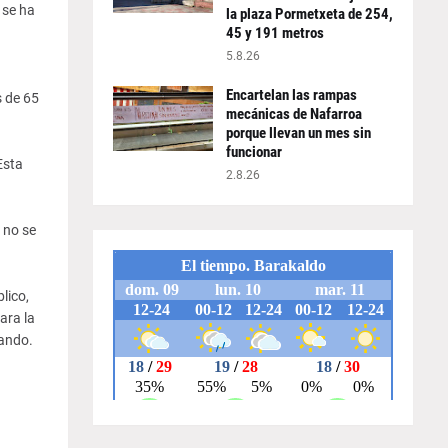
 se ha
la plaza Pormetxeta de 254,
45 y 191 metros
5.8.26
Encartelan las rampas
s de 65
mecánicas de Nafarroa
porque llevan un mes sin
funcionar
Esta
2.8.26
 no se
lico,
ara la
sando.