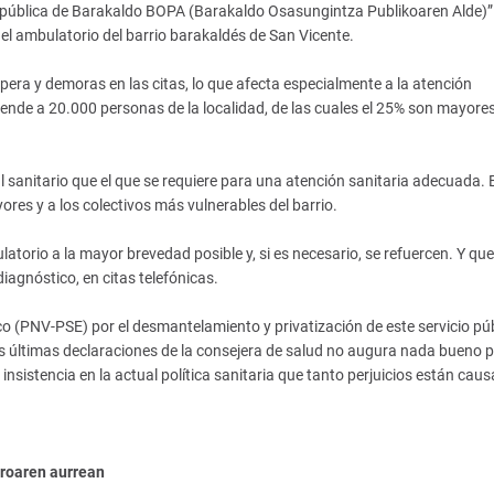
d pública de Barakaldo BOPA (Barakaldo Osasungintza Publikoaren Alde)”
el ambulatorio del barrio barakaldés de San Vicente.
spera y demoras en las citas, lo que afecta especialmente a la atención
iende a 20.000 personas de la localidad, de las cuales el 25% son mayore
anitario que el que se requiere para una atención sanitaria adecuada. 
res y a los colectivos más vulnerables del barrio.
torio a la mayor brevedad posible y, si es necesario, se refuercen. Y que
iagnóstico, en citas telefónicas.
o (PNV-PSE) por el desmantelamiento y privatización de este servicio púb
as últimas declaraciones de la consejera de salud no augura nada bueno p
 insistencia en la actual política sanitaria que tanto perjuicios están cau
roaren aurrean