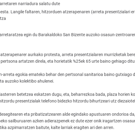
rretaren narriadura salatu dute
ta. Langile faltaren, hitzorduen atzerapenaren (arreta presentzialari e
ntza
arretaratzea egin du Barakaldoko San Bizente auzoko osasun-zentroare
 atzerapenarer aurkako protesta, arreta presentzialaren murrizketak bere
ertsona artatzen direla, eta horietatik %25ek 65 urte baino gehiago ditu
n-arreta egokia emateko behar den pertsonal sanitarioa baino gutxiago 
 eta auzoko kolektibo ahulenei.
lasterren betetzea eskatzen dugu, eta, beharrezkoa bada, plaza horien k
itzordu presentzialak telefono bidezko hitzordu bihurtzeari utz diezaiote
 desegitearen eta pribatizatzearen alde egindako apustuaren ondorioa da
eko sailburuaren azken adierazpenek ez dute ezer onik iragartzen osasu
a azpimarratzen baitute, kalte larriak eragiten ari den arren.