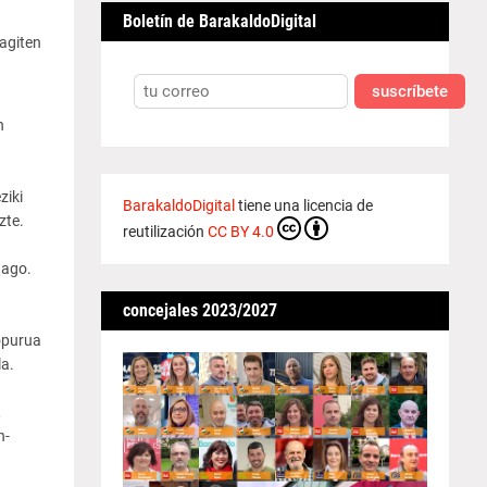
Boletín de BarakaldoDigital
ragiten
suscríbete
n
ziki
BarakaldoDigital
tiene una licencia de
zte.
reutilización
CC BY 4.0
dago.
concejales 2023/2027
opurua
la.
,
n-