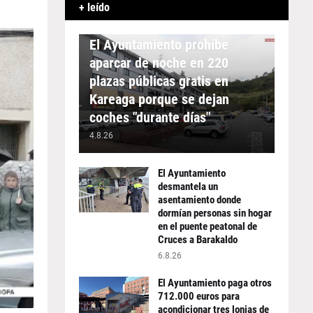
+ leído
APARCAMIENTO
El Ayuntamiento prohíbe
aparcar de noche en 220
plazas públicas gratis en
Kareaga porque se dejan
coches "durante días"
4.8.26
El Ayuntamiento
desmantela un
asentamiento donde
dormían personas sin hogar
en el puente peatonal de
Cruces a Barakaldo
6.8.26
El Ayuntamiento paga otros
712.000 euros para
acondicionar tres lonjas de