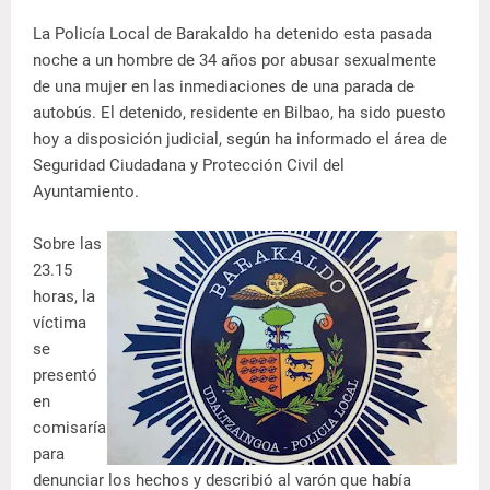
La Policía Local de Barakaldo ha detenido esta pasada
noche a un hombre de 34 años por abusar sexualmente
de una mujer en las inmediaciones de una parada de
autobús. El detenido, residente en Bilbao, ha sido puesto
hoy a disposición judicial, según ha informado el área de
Seguridad Ciudadana y Protección Civil del
Ayuntamiento.
Sobre las
23.15
horas, la
víctima
se
presentó
en
comisaría
para
denunciar los hechos y describió al varón que había