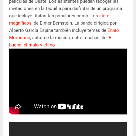
películas de Oeste. Los asistentes pueden recoger las
invitaciones en la taquilla para disfrutar de un programa
que incluye títulos tan populares como '
Los siete
magníficos
' de Elmer Bernstein. La banda dirigida por
Alberto García Espina también incluye temas de
Ennio
Morricone
, autor de la música, entre muchas, de '
El
bueno, el malo y el feo
'.