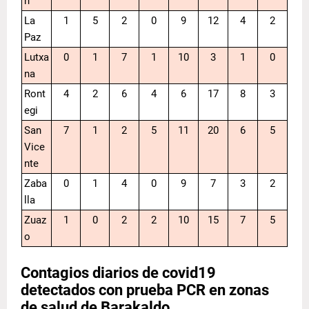
n
La
1
5
2
0
9
12
4
2
Paz
Lutxa
0
1
7
1
10
3
1
0
na
Ront
4
2
6
4
6
17
8
3
egi
San
7
1
2
5
11
20
6
5
Vice
nte
Zaba
0
1
4
0
9
7
3
2
lla
Zuaz
1
0
2
2
10
15
7
5
o