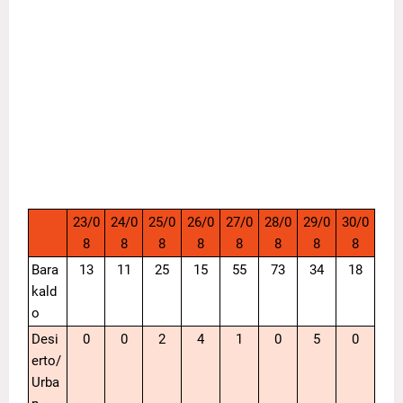
23/0
24/0
25/0
26/0
27/0
28/0
29/0
30/0
8
8
8
8
8
8
8
8
Bara
13
11
25
15
55
73
34
18
kald
o
Desi
0
0
2
4
1
0
5
0
erto/
Urba